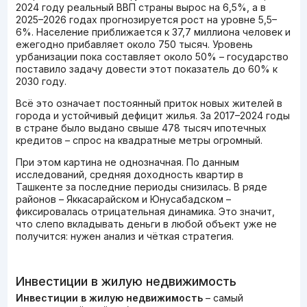
2024 году реальный ВВП страны вырос на 6,5%, а в
2025–2026 годах прогнозируется рост на уровне 5,5–
6%. Население приближается к 37,7 миллиона человек и
ежегодно прибавляет около 750 тысяч. Уровень
урбанизации пока составляет около 50% – государство
поставило задачу довести этот показатель до 60% к
2030 году.
Всё это означает постоянный приток новых жителей в
города и устойчивый дефицит жилья. За 2017–2024 годы
в стране было выдано свыше 478 тысяч ипотечных
кредитов – спрос на квадратные метры огромный.
При этом картина не однозначная. По данным
исследований, средняя доходность квартир в
Ташкенте за последние периоды снизилась. В ряде
районов – Яккасарайском и Юнусабадском –
фиксировалась отрицательная динамика. Это значит,
что слепо вкладывать деньги в любой объект уже не
получится: нужен анализ и чёткая стратегия.
Инвестиции в жилую недвижимость
Инвестиции в жилую недвижимость
– самый