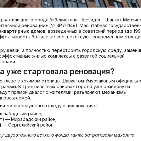
для жилищного фонда Узбекистана. Президент Шавкат Мирзиё
ительной реновации» (№ ЗРУ-1149). Масштабная государствен
оквартирных домов
, возведенных в советский период (до 199
оэффективность больше не соответствуют современным станд
хрущевки, а полностью перестроить городскую среду, замени
оэффективные жилые комплексы с развитой социальной
зонами.
а уже стартовала реновация
?
во главе с хокимом столицы Шавкатом Умурзаковым официальн
ограммы. В трех пилотных районах города уже развернуты
едут прямой диалог с жителями, разъясняют механизмы
апросы семей.
ии жилья запущены в следующих локациях:
шнабадский район;
т)
— Мирабадский район;
)
— Сергелийский район.
осу двухэтажного ветхого фонда также затрагивали махаллю