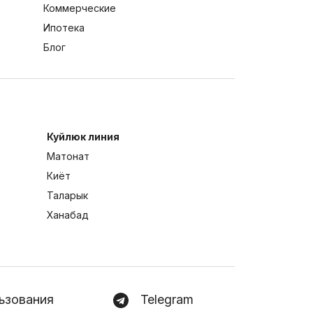
Коммерческие
Ипотека
Блог
Куйлюк линия
Матонат
Киёт
Таларык
Ханабад
ьзования
Telegram