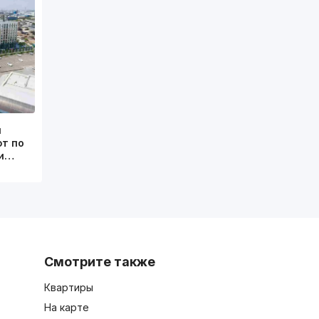
и
т по
ки…
Смотрите также
Квартиры
На карте