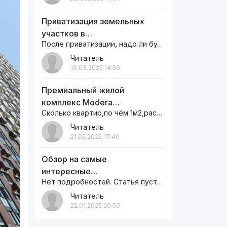
Приватизация земельных
участков в…
После приватизации, надо ли будет оплачивать земельный налог ежегодно или нет
Читатель
18.03.2025 14:50
Премиальный жилой
комплекс Modera…
Сколько квартир,по чём 1м2,рассрочки как,сумма первоначальная сколько,информацию пишите на сайте,а то как…
Читатель
21.02.2025 17:40
Обзор на самые
интересные…
Нет подробностей. Статья пустая.
Читатель
22.01.2025 20:50