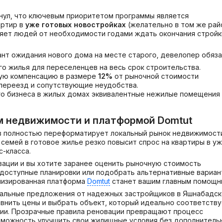
нул, что ключевым приоритетом программы является
артир в
уже готовых новостройках
(желательно в том же рай
ляет людей от необходимости годами ждать окончания стройк
нт ожидания нового дома на месте старого, девелопер обяза
о жилья для переселенцев на весь срок строительства.
ную компенсацию в размере
12%
от рыночной стоимости
переезд и сопутствующие неудобства.
о бизнеса в жилых домах эквивалентные нежилые помещения
ом недвижимости и платформой
Domtut
в полностью переформатирует локальный рынок недвижимост
семей в готовое жилье резко повысит спрос на квартиры в у
с-класса.
овации и вы хотите заранее оценить рыночную стоимость
ь доступные планировки или подобрать альтернативные вариа
лизированная платформа
Domtut
станет вашим главным помощн
туальные предложения от надежных застройщиков в Яшнабадск
внить цены и выбрать объект, который идеально соответств
ии. Прозрачные правила реновации превращают процесс
озможность улучшить свои жилищные условия без дополнитель