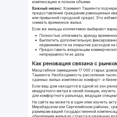
компенсацию в полном объеме.
Важный нюанс:
Хокимият Ташкента подчерк
предоставление гражданам равноценных кв
или привычной городской среде). Это избав
снимать временное жилье.
Если же жильцы коллективно выбирают вариа
Полностью оплачивать аренду временног
Выплатить дополнительную фиксирован
недвижимости на покрытие расходов на 
Предоставить владельцам коммерческог
непрерывности их дела.
Как реновация связана с рынк
Масштабное замещение 17 000 старых домо
Ташкента. Необходимость расселения тысяч 
сданных жилых комплексах комфорт- и бизне
Если ваш дом находится в одной из зон рен
квадратного метра в своей локации, изучит
для комфортного разъезда, ведущая специа
На сайте вы можете в один клик изучить ак
Мирабадском или Сергелийском районах, сра
размерам вашей государственной компенсац
обновления жилья из стресса в реальную в