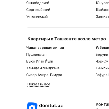
Яшнабадский
Юнусаб
Сергелийский
Шайхон
Учтепинский
Зангиа
Квартиры в Ташкенте возле метро
Чиланзарская линия
Узбеки
Пушкинская
Беруни
Буюк Ипак Йули
Чор-Су
Хамида Алимджана
Тинчли
Сквер Амира Тимура
Гафура 
Показать все
Конта