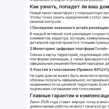
Как узнать, попадет ли ваш дом
Новый закон гарантирует стопроцентную пр
Чтобы точно узнать юридический статус сво
каналов контроля.
1.Посещение локального штаба реновации
В каждой активной зоне реновации создаютс
хокимиятов, кадастра, юстиции, коммунальны
детальной картой проекта и точными границ
2.Мониторинг цифровых платформ:
Онлайн-
Списки и карты территорий, подлежащих об
платформе реновации, а также фиксируются 
официальные решения Кенгашей народных де
3.Участие в голосовании (Правило 80%):
Юр
Ни один дом не может быть включен в прогр
обязаны получить официальное, нотариально
недвижимости на целевой территории. Если в
подписания соглашения или голосования.
Главные гарантии и компенсац
Закон 2026 года ставит жирную точку в мног
демонтажные работы не могут начаться до т