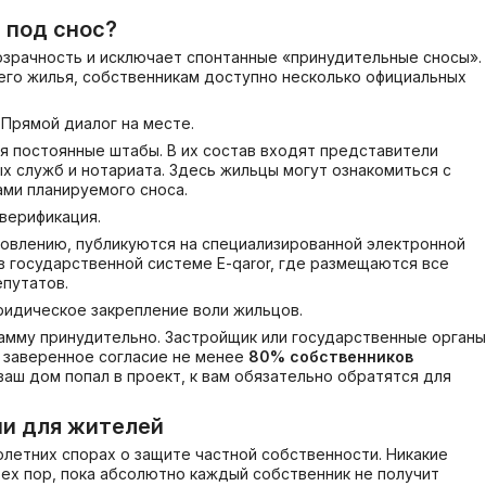
 под снос
?
озрачность и исключает спонтанные «принудительные сносы».
его жилья, собственникам доступно несколько официальных
:
Прямой диалог на месте.
я постоянные штабы. В их состав входят представители
х служб и нотариата. Здесь жильцы могут ознакомиться с
ами планируемого сноса.
верификация.
новлению, публикуются на специализированной электронной
в государственной системе E-qaror, где размещаются все
путатов.
идическое закрепление воли жильцов.
амму принудительно. Застройщик или государственные орган
 заверенное согласие не менее
80% собственников
аш дом попал в проект, к вам обязательно обратятся для
ии для жителей
олетних спорах о защите частной собственности. Никакие
ех пор, пока абсолютно каждый собственник не получит