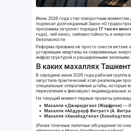
Июнь 2026 года стал поворотным моментом 
подписал долгожданный Закон «О градостро
программа затронет порядка
17 тысяч мног
года), чей износ, сейсмостойкость и энерг
безопасности.
Реформа призвана не просто снести ветхие 
устаревшие кварталы на современные энерг
инфраструктурой и расширенными зелеными 
В каких махаллях Ташкент
В середине июня 2026 года рабочая группа 
запустила практический этап реализации пр
специальные оперативные штабы, которые в
переселения и фиксируют индивидуальные з
На текущий момент первые проекты реновац
Махалля «Джаркурган» (Жарқўрғон)
— Я
Махалля «Абдурауф Фитрат» (А. Фитра
Махалля «Ханабадтепа» (Хонободтепа
(Ранее точечные пилотные обсуждения по сн
«Навнихол» в Мирзо
-Улугбекском районе).