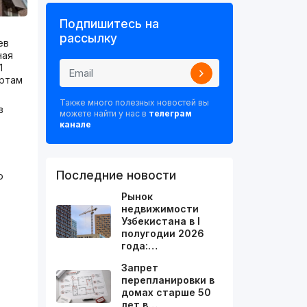
Подпишитесь на
рассылку
ев
ная
1
артам
Также много полезных новостей вы
в
можете найти у нас в
телеграм
канале
Последние новости
о
Рынок
недвижимости
Узбекистана в I
полугодии 2026
года:…
Запрет
перепланировки в
домах старше 50
лет в…