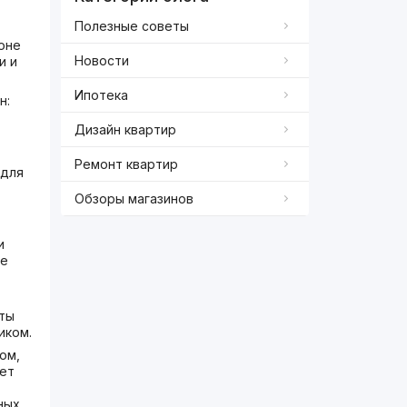
Полезные советы
оне
Новости
и и
Ипотека
н:
Дизайн квартир
Ремонт квартир
 для
Обзоры магазинов
и
же
нты
иком.
ом,
ует
ных