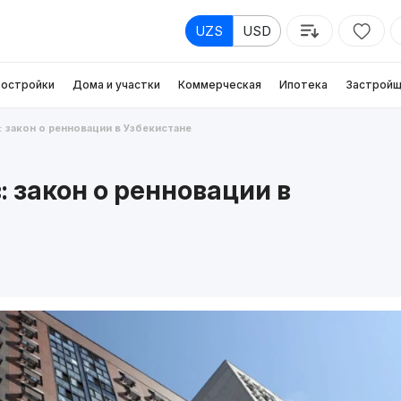
UZS
USD
остройки
Дома и участки
Коммерческая
Ипотека
Застройщ
 закон о ренновации в Узбекистане
: закон о ренновации в