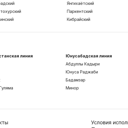
адский
Янгихаётский
тохурский
Паркентский
тинский
Кибрайский
станская линия
Юнусабадская линия
Абдуллы Кадыри
Юнуса Раджаби
к
Бадамзар
Гуляма
Минор
кты
Условия испол