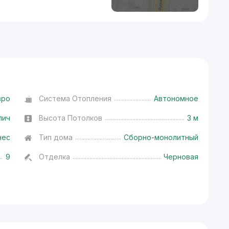
вро
Система Отопления
Автономное
пич
Высота Потолков
3 м
нес
Тип дома
Сборно-монолитный
9
Отделка
Черновая