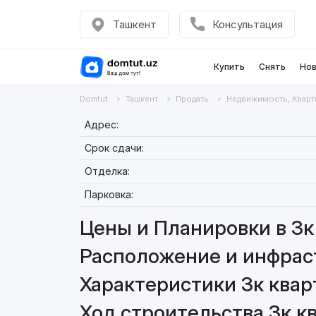
Ташкент
Консультация
Купить
Снять
Нов
Domtut
Ташкент
Продать
Недвижимость, Кварт
Адрес:
Срок сдачи:
Отделка:
Парковка:
Цены и Планировки в 3к 
Расположение и инфраст
Характеристики 3к кварт
Ход строительства 3к кв