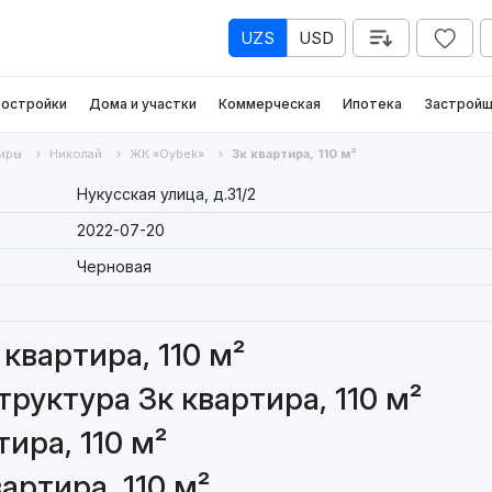
UZS
USD
остройки
Дома и участки
Коммерческая
Ипотека
Застройщ
иры
Николай
ЖК «Oybek»
3к квартира, 110 м²
Нукусская улица, д.31/2
2022-07-20
Черновая
квартира, 110 м²
руктура 3к квартира, 110 м²
ира, 110 м²
артира, 110 м²