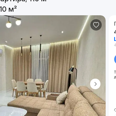
10 м²
4
Т
д