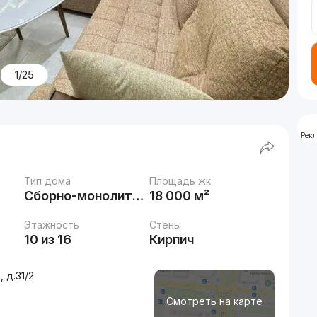
1/25
Рек
Тип дома
Площадь жк
Сборно-монолитный
18 000 м²
Этажность
Стены
10 из 16
Кирпич
 д.31/2
Смотреть на карте