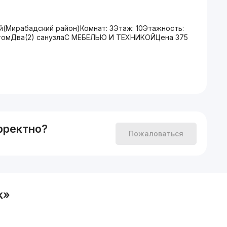
(Мирабадский район)Комнат: 3Этаж: 10Этажность:
нтомДва(2) санузлаС МЕБЕЛЬЮ И ТЕХНИКОЙЦена 375
рректно?
Пожаловаться
k»