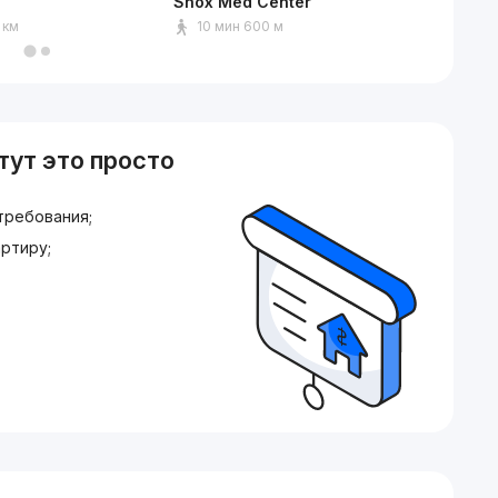
Shox Med Center
Ашхаба
 км
10 мин 600 м
8 мин
тут это просто
требования;
ртиру;