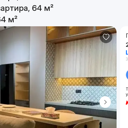
артира, 64 м²
64 м²
3
Т
у