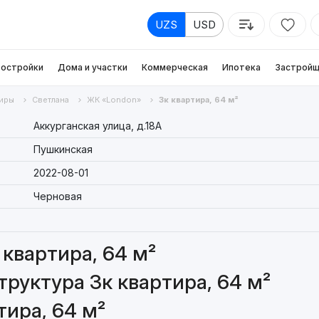
UZS
USD
остройки
Дома и участки
Коммерческая
Ипотека
Застройщ
иры
Светлана
ЖК «London»
3к квартира, 64 м²
Аккурганская улица, д.18A
Пушкинская
2022-08-01
Черновая
квартира, 64 м²
руктура 3к квартира, 64 м²
тира, 64 м²