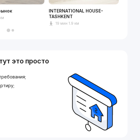
рынок
INTERNATIONAL HOUSE-
Кардио
TASHKENT
 км
8 мин
19 мин 1.9 км
тут это просто
требования;
ртиру;