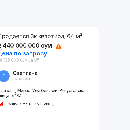
Продается 3к квартира, 64 м²
2 440 000 000
сум
Цена по запросу
8 125 000
сум
за м²
Светлана
С
Риэлтор
ашкент, Мирзо-Улугбекский, Аккурганская
лица, д.18A
Пушкинская
667 м 8 мин