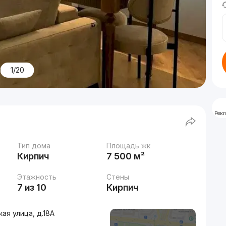
1/20
Рек
Тип дома
Площадь жк
Кирпич
7 500 м²
Этажность
Стены
7 из 10
Кирпич
ая улица, д.18A