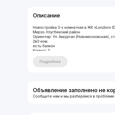
Описание
Новостройка 3-х комнатная в ЖК «London» ID
Мирзо-Улугбекский район
Ориентир: Ул. Аккурган (Новомосковская), с
2в3-ком.
есть балкон
Комнат: 3
Этаж: 7
Этажность: 10
Подробнее
Общая площадь: 64
Состояние: С ремонтом
Цена: 200000$
Звоните или пишите:
+998500991919
Светлана Син
Объявление заполнено не ко
#3к #новостройка
Сообщите нам и мы разберёмся в проблеме