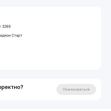
: 3289
тадион Старт
рректно?
Пожаловаться