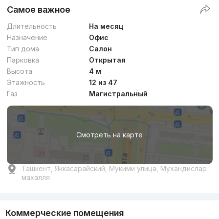
Самое важное
Длительность
На месяц
Назначение
Офис
Тип дома
Салон
Парковка
Открытая
Высота
4 м
Этажность
12 из 47
Газ
Магистральный
Смотреть на карте
Ташкент, Яккасарайский, Мукими улица, Мухандислар
махалля
Коммерческие помещения