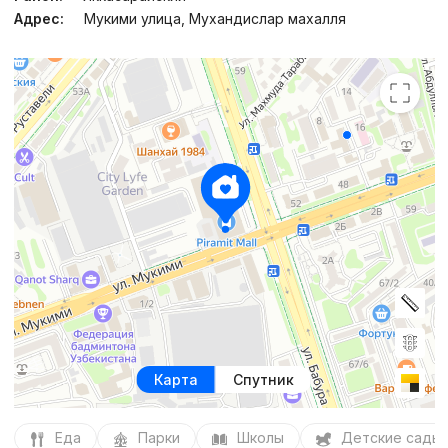
Адрес:
Мукими улица, Мухандислар махалля
Карта
Спутник
Еда
Парки
Школы
Детские сады