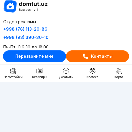
Отдел рекламы
+998 (78) 113-20-86
+998 (93) 390-30-10
Пн-Пт. С 9:30 до 18:00
Перезвоните мне
Контакты
RU
UZ
Новостройки
Квартиры
Добавить
Ипотека
Карта
Контакты
О проекте
Проект компании Webnow ©
Условия использования
Политика конфиденциальности
Публичная оферта