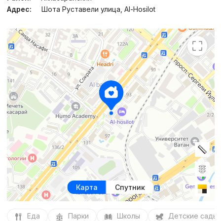
Адрес:
Шота Руставели улица, Al-Hosilot
Карта
Спутник
Еда
Парки
Школы
Детские сады