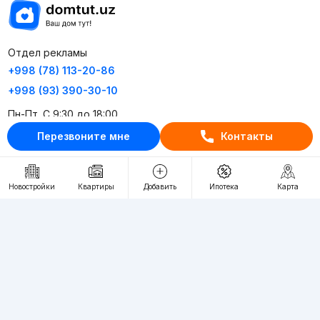
Отдел рекламы
+998 (78) 113-20-86
+998 (93) 390-30-10
Пн-Пт. С 9:30 до 18:00
Перезвоните мне
Контакты
RU
UZ
Новостройки
Квартиры
Добавить
Ипотека
Карта
Контакты
О проекте
Проект компании Webnow ©
Условия использования
Политика конфиденциальности
Публичная оферта