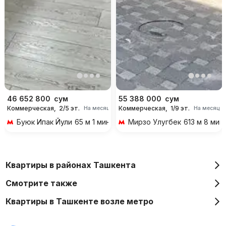
46 652 800
сум
55 388 000
сум
Коммерческая,
2/5 эт.
Коммерческая,
1/9 эт.
На месяц
На месяц
Буюк Ипак Йули
65 м 1 мин пешком
Мирзо Улугбек
613 м 8 мин
Квартиры в районах Ташкента
Смотрите также
Квартиры в Ташкенте возле метро