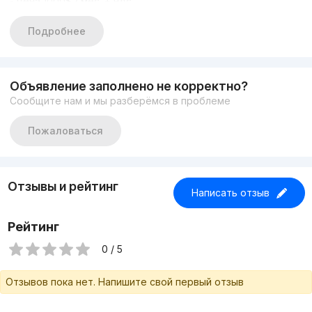
- цена 1000$ / мес. + ндс
- 50% комиссия
Свяжитесь с нами для подробной информации и
Подробнее
организации просмотра
+998 93 801 35 35 Бахром
Объявление заполнено не корректно?
Сообщите нам и мы разберёмся в проблеме
Пожаловаться
Отзывы и рейтинг
Написать отзыв
Рейтинг
0 / 5
Отзывов пока нет. Напишите свой первый отзыв