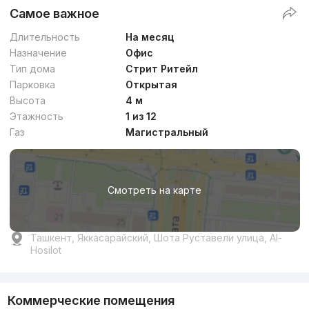
Самое важное
Длительность
На месяц
Назначение
Офис
Тип дома
Стрит Ритейл
Парковка
Открытая
Высота
4 м
Этажность
1 из 12
Газ
Магистральный
Смотреть на карте
Ташкент, Яккасарайский, Шота Руставели улица, Al-
Hosilot
Коммерческие помещения