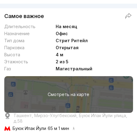
Самое важное
Длительность
На месяц
Назначение
Офис
Тип дома
Стрит Ритейл
Парковка
Открытая
Высота
4 м
Этажность
2 из 5
Газ
Магистральный
Смотреть на карте
Ташкент, Мирзо-Улугбекский, Буюк Ипак Йули улица,
д.58
Буюк Ипак Йули
65 м 1 мин