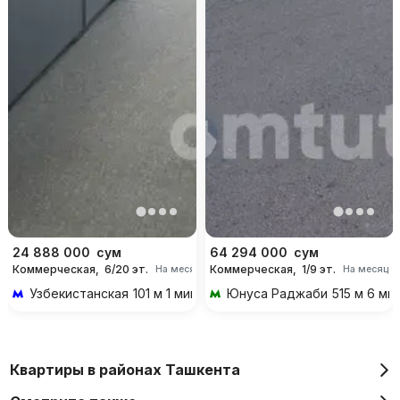
24 888 000
сум
64 294 000
сум
Коммерческая,
6/20 эт.
Коммерческая,
1/9 эт.
На месяц
На месяц
Узбекистанская
101 м 1 мин пешком
Юнуса Раджаби
515 м 6 ми
Квартиры в районах Ташкента