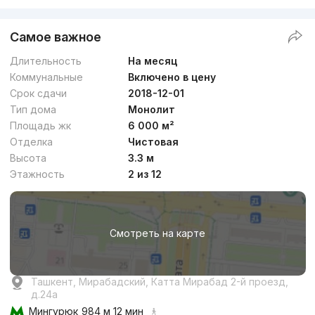
Самое важное
Длительность
На месяц
Коммунальные
Включено в цену
Срок сдачи
2018-12-01
Тип дома
Монолит
Площадь жк
6 000 м²
Отделка
Чистовая
Высота
3.3 м
Этажность
2 из 12
Смотреть на карте
Ташкент, Мирабадский, Катта Мирабад 2-й проезд,
д.24a
Мингурюк
984 м 12 мин