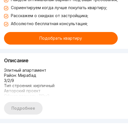
Сориентируем когда лучше покупать квартиру;
Расскажем о скидках от застройщика;
Абсолютно бесплатная консультация;
Подобрать квартиру
Описание
Элитный апартамент
Район: Мирабад
3/2/9
Тип строения: кирпичный
Авторский проект
Общая площадь: 110м2
Охраняемая, зелёная зона
Парковочное место
Подробнее
Детская площадка
Авторский проект, новая квартира.
Все условия имеются чтобы заехать и жить
Развитая инфраструктура, все по шаговой доступности.