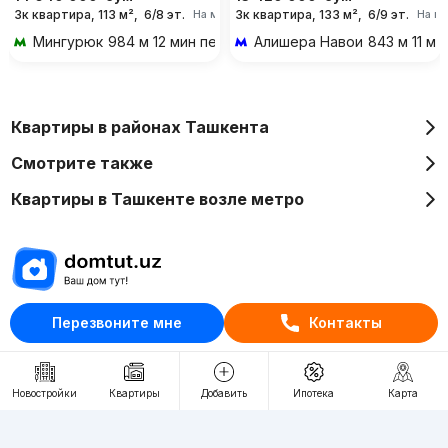
3к квартира, 113 м²,
6/8 эт.
3к квартира, 133 м²,
6/9 эт.
На месяц
На м
Мингурюк
984 м 12 мин пешком
Алишера Навои
843 м 11 м
Квартиры в районах Ташкента
Смотрите также
Квартиры в Ташкенте возле метро
Отдел рекламы
Перезвоните мне
Контакты
+998 (78) 113-20-86
+998 (93) 390-30-10
Новостройки
Квартиры
Добавить
Ипотека
Карта
Пн-Пт. С 9:30 до 18:00