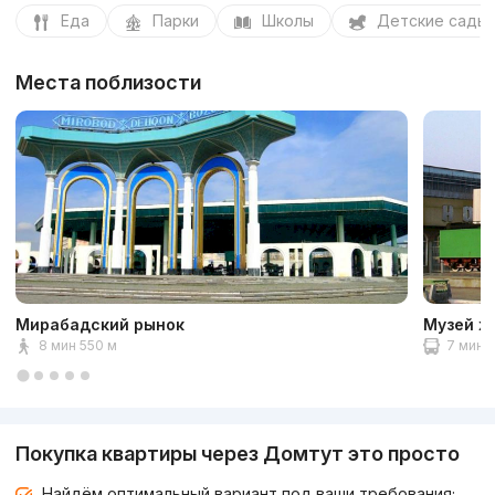
Еда
Парки
Школы
Детские сады
Места поблизости
Мирабадский рынок
Музей ж
8 мин 550 м
7 мин 2
Покупка квартиры через Домтут это просто
Найдём оптимальный вариант под ваши требования;