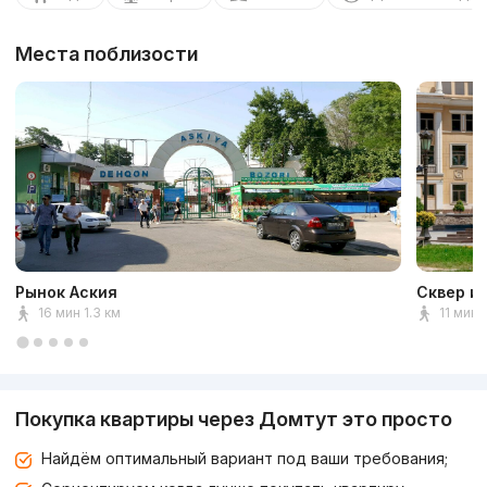
Места поблизости
Рынок Аския
Сквер и
16 мин 1.3 км
11 мин 
Покупка квартиры через Домтут это просто
Найдём оптимальный вариант под ваши требования;