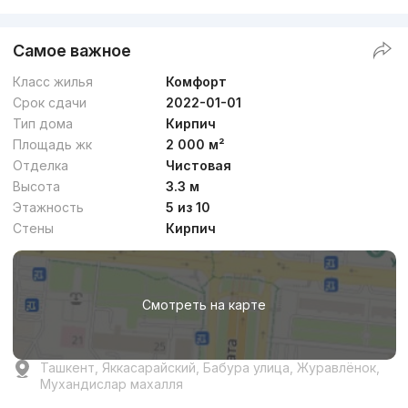
Самое важное
Класс жилья
Комфорт
Срок сдачи
2022-01-01
Тип дома
Кирпич
Площадь жк
2 000 м²
Отделка
Чистовая
Высота
3.3 м
Этажность
5 из 10
Стены
Кирпич
Смотреть на карте
Ташкент, Яккасарайский, Бабура улица, Журавлёнок,
Мухандислар махалля