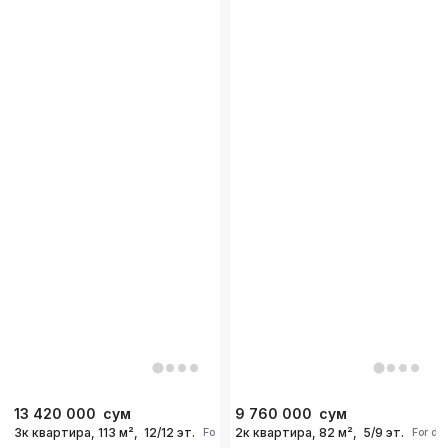
13 420 000
сум
9 760 000
сум
3к квартира, 113 м²,
12/12 эт.
2к квартира, 82 м²,
5/9 эт.
For days
For da