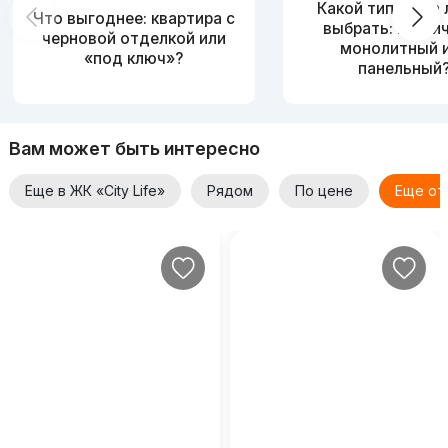
Какой тип дома
Что выгоднее: квартира с
выбрать: кирпи
черновой отделкой или
монолитный 
«под ключ»?
панельный
Вам может быть интересно
Еще в ЖК «City Life»
Рядом
По цене
Еще от