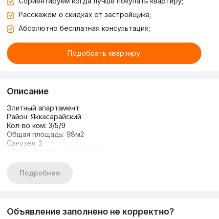
Сориентируем когда лучше покупать квартиру;
Расскажем о скидках от застройщика;
Абсолютно бесплатная консультация;
Подобрать квартиру
Описание
Элитный апартамент:
Район: Яккасарайский
Кол-во ком: 3/5/9
Общая площадь: 98м2
Санузел: 2
• Охраняемая, зелёная зона
• Парковочное место
• Детская площадка
Подробнее
• Авторский проект, новая квартира.
• Все условия имеются чтобы заехать и жить
• Развитая инфраструктура, все по шаговой доступности.
•Устали в поисках квартир? Уделите время и приезжайте к
Объявление заполнено не корректно?
нам в офис! Самые лучшие специалисты помогут вам в