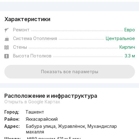
Реклама
Характеристики
Ремонт
Евро
Система Отопления
Центральное
Стены
Кирпич
Высота Потолков
3.3 м
Показать все параметры
Расположение и инфраструктура
Открыть в Google Картах
Город:
Ташкент
Район:
Яккасарайский
Адрес:
Бабура улица, Журавлёнок, Мухандислар
махалля
Школа:
№89 пешком 421 м 5 мин