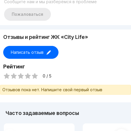
Сообщите нам и мы разберёмся в проблеме
решении вашей задачи!!!
• Подробности по номеру: +998 93 000 66 06 +998 94 883
33 88
Пожаловаться
Отзывы и рейтинг ЖК «City Life»
Написать отзыв
Рейтинг
0 / 5
Отзывов пока нет. Напишите свой первый отзыв
Часто задаваемые вопросы