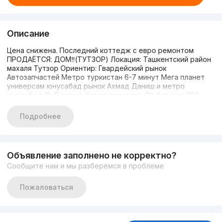
Описание
Цена снижена. Последний коттедж с евро ремонтом
ПРОДАЁТСЯ: ДОМ‼️(ТУТЗОР) Локация: Ташкентский район
махаля Тутзор Ориентир: Гвардейский рынок
Автозапчастей Метро туркистан 6-7 минут Мега планет
универсам юнусабад рынок Ахмад Даниш и метро
юнусабад 12-15 минут Характеристики: От битонки 250
метров Общая площадь: 1.5 соток Жилая площадь: 223 м²
Этажность: 3 Комнат: 5 Санузел: 3 Тип строения:
Подробнее
Кирпичный Летняя кухня, въезд для автомобиля Цена и
контакты: 185,000$≈2,2 млрд сум +998(93)377-70-55
Объявление заполнено не корректно?
Сообщите нам и мы разберёмся в проблеме
Пожаловаться