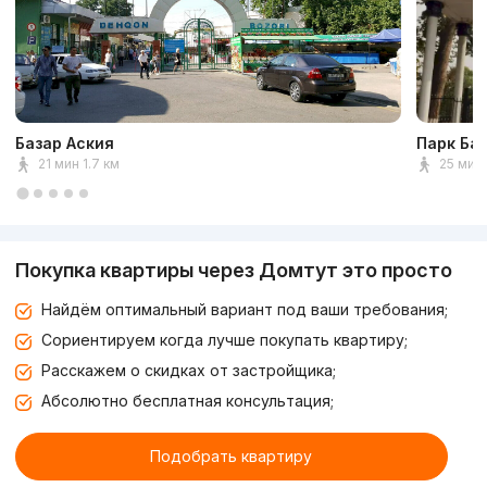
Базар Аския
Парк Ба
21 мин 1.7 км
25 мин 
Покупка квартиры через Домтут это просто
Найдём оптимальный вариант под ваши требования;
Сориентируем когда лучше покупать квартиру;
Расскажем о скидках от застройщика;
Абсолютно бесплатная консультация;
Подобрать квартиру