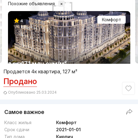
Похожие объявления
×
Комфорт
4
1/20
от
17.1 млн
сум
/м²
Продается 4к квартира, 127 м²
Продано
Сдан 2022
,
Uzbegim Development
ЖК «Ozbegim»
Опубликовано 25.03.2024
+998 (55) 500...
Самое важное
Комфорт
Класс жилья
Комфорт
Срок сдачи
2021-01-01
Тип дома
Кирпич