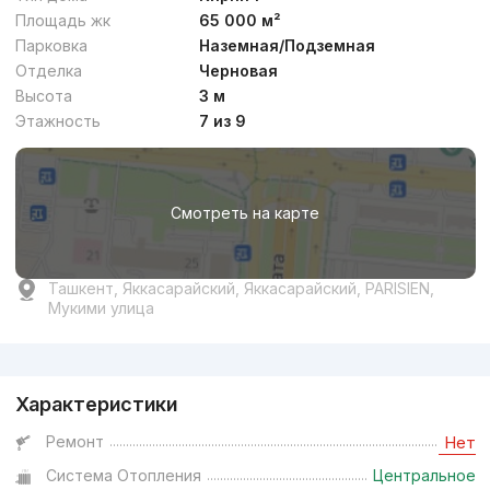
Площадь жк
65 000 м²
Парковка
Наземная/Подземная
Отделка
Черновая
от
9.7 млн
сум
/м²
Высота
3 м
Этажность
7 из 9
Сдан 2026
,
Rovshan
4к квартира, 132 м²
Смотреть на карте
+998 (98) 338...
Бизнес
Ташкент, Яккасарайский, Яккасарайский, PARISIEN,
Мукими улица
Реклама
Характеристики
от
13.3 млн
сум
/м²
Ремонт
Нет
Система Отопления
Центральное