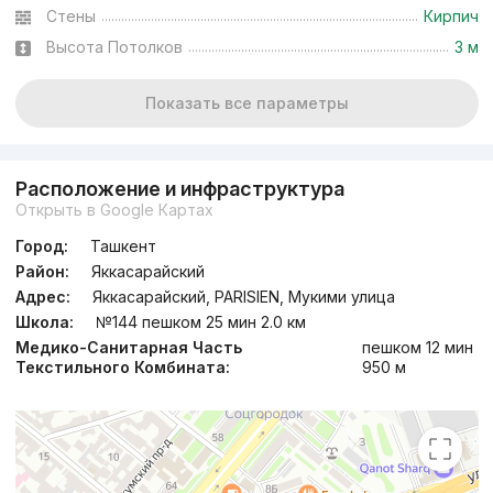
Сдан 2022
,
Рустам
Стены
Кирпич
4к квартира, 119 м²
Высота Потолков
3 м
+998 (91) 798...
Показать все параметры
Расположение и инфраструктура
Открыть в Google Картах
Город:
Ташкент
Район:
Яккасарайский
Адрес:
Яккасарайский, PARISIEN, Мукими улица
Школа:
№144 пешком 25 мин 2.0 км
Медико-Санитарная Часть
пешком 12 мин
Текстильного Комбината:
950 м