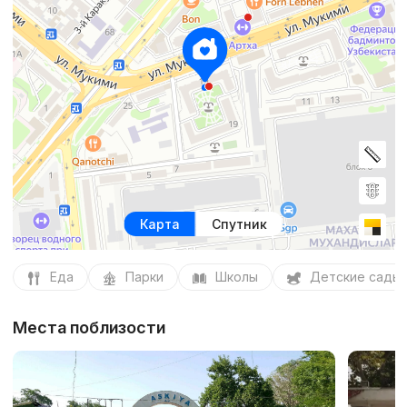
Карта
Спутник
Еда
Парки
Школы
Детские сады
Места поблизости