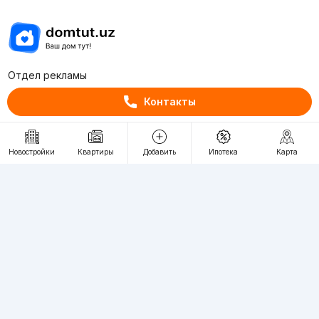
Отдел рекламы
+998 (78) 113-20-86
Контакты
+998 (93) 390-30-10
Пн-Пт. С 9:30 до 18:00
Новостройки
Квартиры
Добавить
Ипотека
Карта
RU
UZ
Контакты
О проекте
Проект компании Webnow ©
Условия использования
Политика конфиденциальности