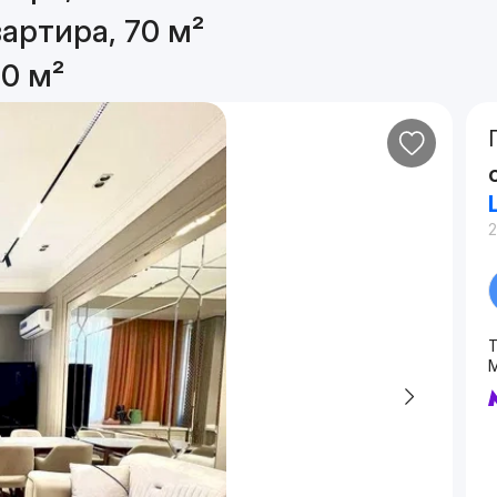
артира, 70 м²
0 м²
2
Т