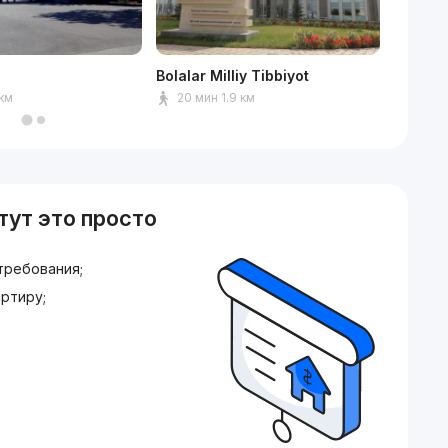
Bolalar Milliy Tibbiyot
TEAM U
 км
20 мин 1.9 км
8 мин
тут это просто
требования;
ртиру;