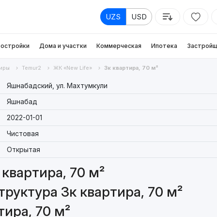
UZS
USD
остройки
Дома и участки
Коммерческая
Ипотека
Застройщ
иры
Temur2
ЖК «New Life»
3к квартира, 70 м²
Яшнабадский, ул. Махтумкули
Яшнабад
2022-01-01
Чистовая
Открытая
квартира, 70 м²
руктура 3к квартира, 70 м²
ира, 70 м²