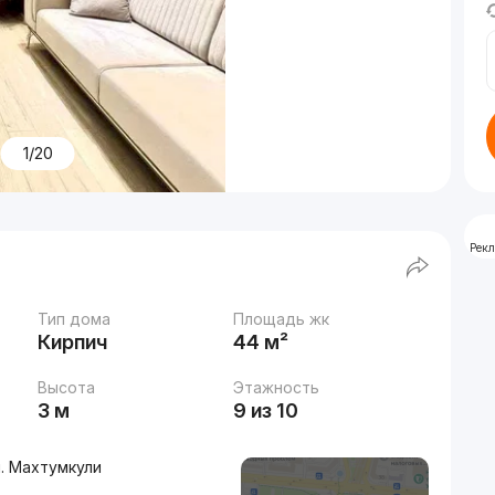
1/20
Рек
Тип дома
Площадь жк
Кирпич
44 м²
Высота
Этажность
3 м
9 из 10
. Махтумкули