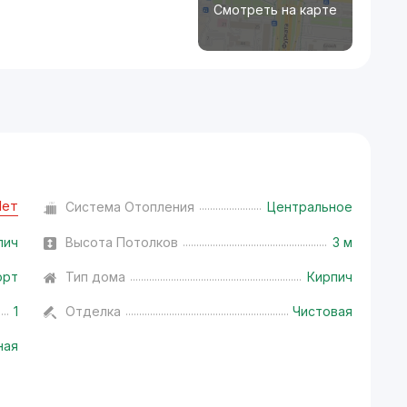
Смотреть на карте
Нет
Система Отопления
Центральное
пич
Высота Потолков
3 м
орт
Тип дома
Кирпич
1
Отделка
Чистовая
ная