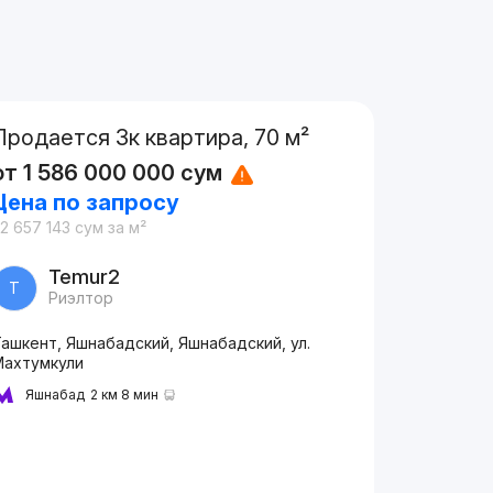
Продается 3к квартира, 70 м²
от
1 586 000 000
сум
Цена по запросу
2 657 143
сум
за м²
Temur2
T
Риэлтор
ашкент, Яшнабадский, Яшнабадский, ул.
Махтумкули
Яшнабад
2 км 8 мин