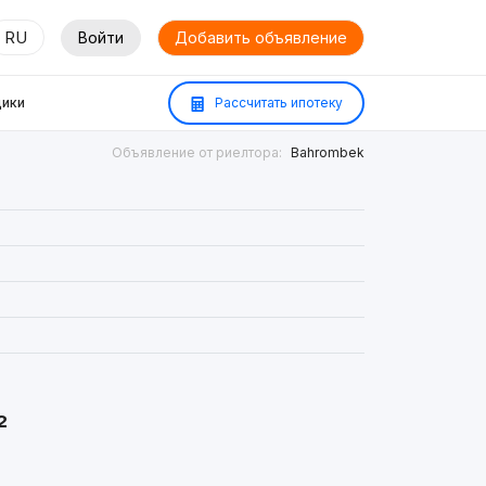
RU
Войти
Добавить объявление
ики
Рассчитать ипотеку
Объявление от риелтора:
Bahrombek
²