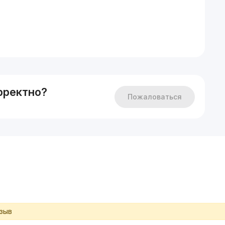
рректно?
Пожаловаться
тзыв