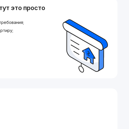
тут это просто
требования;
ртиру;