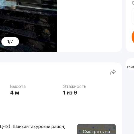
1/7
Рек
Высота
Этажность
4 м
1 из 9
Ц-13), Шайхантахурский район,
Смотреть на