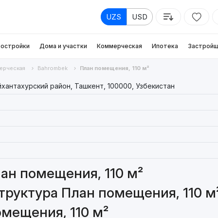
UZS
USD
остройки
Дома и участки
Коммерческая
Ипотека
Застройщ
ерческая
Bahrombek
План помещения, 110 м²
айхантахурский район, Ташкент, 100000, Узбекистан
ан помещения, 110 м²
руктура План помещения, 110 м
мещения, 110 м²