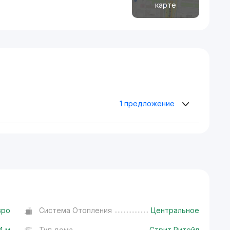
карте
1 предложение
вро
Система Отопления
Центральное
4 м
Тип дома
Стрит Ритейл