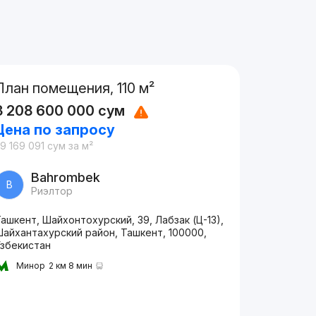
План помещения, 110 м²
3 208 600 000
сум
Цена по запросу
9 169 091
сум
за м²
Bahrombek
B
Риэлтор
ашкент, Шайхонтохурский, 39, Лабзак (Ц-13),
Шайхантахурский район, Ташкент, 100000,
Узбекистан
Минор
2 км 8 мин