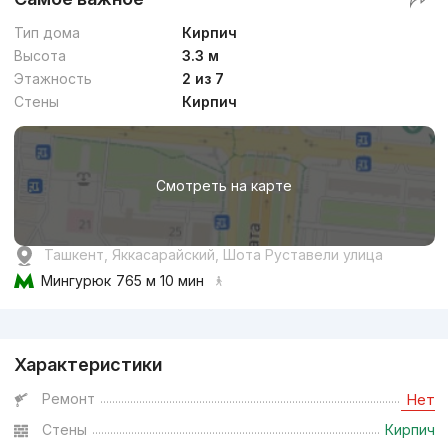
Тип дома
Кирпич
Высота
3.3 м
Этажность
2 из 7
Стены
Кирпич
Смотреть на карте
Ташкент, Яккасарайский, Шота Руставели улица
Мингурюк
765 м 10 мин
Реклама
Характеристики
Ремонт
Нет
Стены
Кирпич