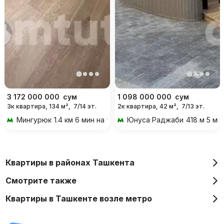
3 172 000 000
сум
1 098 000 000
сум
3к квартира, 134 м²,
7/14 эт.
2к квартира, 42 м²,
7/13 эт.
Мингурюк
1.4 км 6 мин на транспорте
Юнуса Раджаби
418 м 5 ми
Квартиры в районах Ташкента
Смотрите также
Квартиры в Ташкенте возле метро