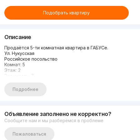
Подобрать квартиру
Описание
Продаётся 5-ти комнатная квартира в ГАБУСе.
Ул. Нукусская
Российское посольство
Комнат: 5
Этаж: 2
Этажность: 7
Площадь: 170м2
Состояние: С ремонтом
Подробнее
Мебель + Техника
Планировка:
• 3 просторные спальни
• элегантный зал для приёма гостей
Объявление заполнено не корректно?
• кухня-студия, объединённая с обеденной зоной
Сообщите нам и мы разберёмся в проблеме
Цена: 423.000 у.е
+998998431208
Пожаловаться