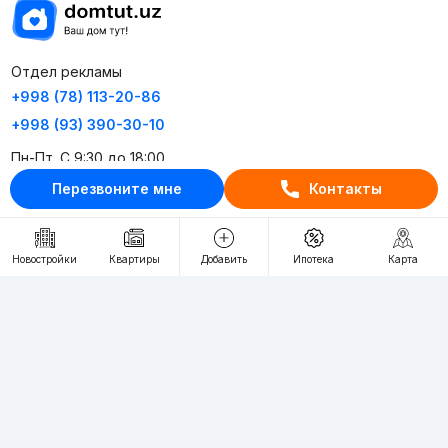
Отдел рекламы
+998 (78) 113-20-86
+998 (93) 390-30-10
Пн-Пт. С 9:30 до 18:00
Перезвоните мне
Контакты
RU
UZ
Новостройки
Квартиры
Добавить
Ипотека
Карта
Контакты
О проекте
Проект компании Webnow ©
Условия использования
Политика конфиденциальности
Публичная оферта