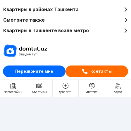
Квартиры в районах Ташкента
Смотрите также
Квартиры в Ташкенте возле метро
Отдел рекламы
Перезвоните мне
Контакты
+998 (78) 113-20-86
+998 (93) 390-30-10
Пн-Пт. С 9:30 до 18:00
Новостройки
Квартиры
Добавить
Ипотека
Карта
RU
UZ
Контакты