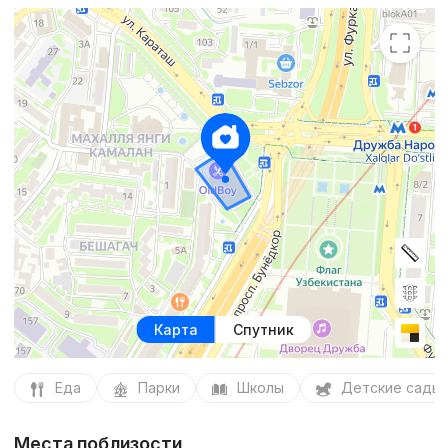
Карта
Спутник
Еда
Парки
Школы
Детские сады
Места поблизости