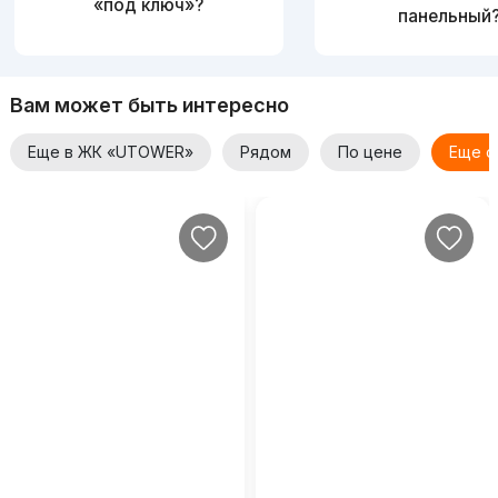
«под ключ»?
панельный
Вам может быть интересно
Еще в ЖК «UTOWER»
Рядом
По цене
Еще о