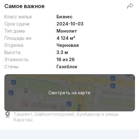
Самое важное
Класс жилья
Бизнес
Срок сдачи
2024-10-03
Тип дома
Монолит
Площадь жк
4 124 м²
Отделка
Черновая
Высота
3.3 м
Этажность
16 из 26
Стены
Газоблок
Смотреть на карте
Ташкент, Шайхонтохурский, Бунёдкочр и улицы
Караташ
Реклама