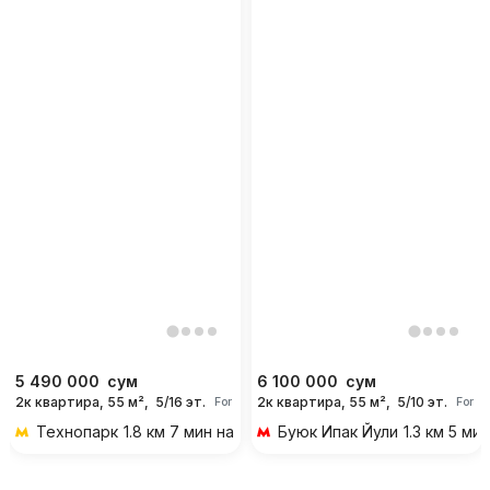
5 490 000
сум
6 100 000
сум
2к квартира, 55 м²,
5/16 эт.
2к квартира, 55 м²,
5/10 эт.
For days
For d
Технопарк
1.8 км 7 мин на транспорте
Буюк Ипак Йули
1.3 км 5 ми