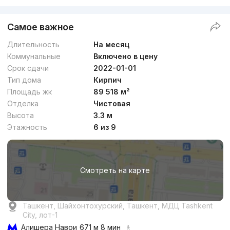
Самое важное
Длительность
На месяц
Коммунальные
Включено в цену
Срок сдачи
2022-01-01
Тип дома
Кирпич
Площадь жк
89 518 м²
Отделка
Чистовая
Высота
3.3 м
Этажность
6 из 9
Смотреть на карте
Ташкент, Шайхонтохурский, Ташкент, МДЦ Tashkent
City, лот-1
Алишера Навои
671 м 8 мин