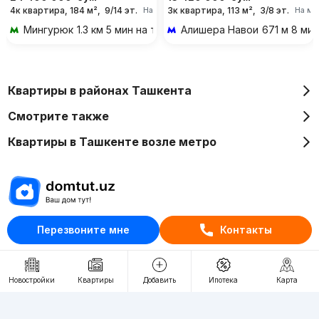
4к квартира, 184 м²,
9/14 эт.
3к квартира, 113 м²,
3/8 эт.
На месяц
На ме
Мингурюк
1.3 км 5 мин на транспорте
Алишера Навои
671 м 8 ми
Квартиры в районах Ташкента
Смотрите также
Квартиры в Ташкенте возле метро
Отдел рекламы
Перезвоните мне
Контакты
+998 (78) 113-20-86
+998 (93) 390-30-10
Новостройки
Квартиры
Добавить
Ипотека
Карта
Пн-Пт. С 9:30 до 18:00