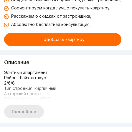
Сориентируем когда лучше покупать квартиру;
Расскажем о скидках от застройщика;
Абсолютно бесплатная консультация;
Подобрать квартиру
Описание
Элитный апартамент
Район: Шайхантахур
2/6/8
Тип строения: кирпичный
Авторский проект
Общая площадь: 65м2
Охраняемая, зелёная зона
Парковочное место
Подробнее
Детская площадка
Авторский проект, новая квартира.
Все условия имеются чтобы заехать и жить
Развитая инфраструктура, все по шаговой доступности.