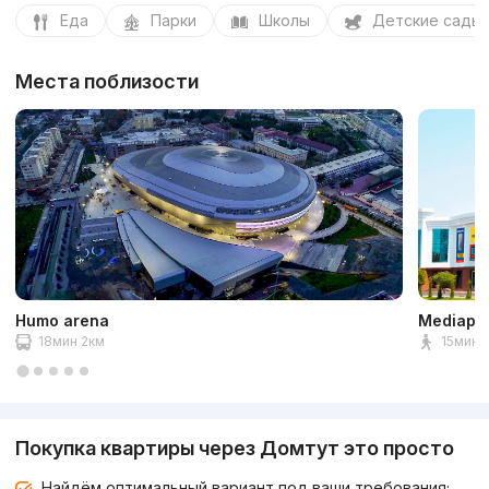
Еда
Парки
Школы
Детские сады
Места поблизости
Humo arena
Mediapa
18мин 2км
15мин 1
Покупка квартиры через Домтут это просто
Найдём оптимальный вариант под ваши требования;