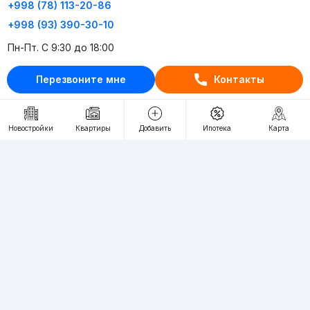
+998 (78) 113-20-86
+998 (93) 390-30-10
Пн-Пт. С 9:30 до 18:00
Перезвоните мне
Контакты
RU
UZ
Контакты
Новостройки
Квартиры
Добавить
Ипотека
Карта
О проекте
Проект компании Webnow ©
Условия использования
Политика конфиденциальности
Публичная оферта
Учредитель:
"WEBNOW" MChJ
Адрес:
Toshkent shahri, A.Qahhor ko'chasi, 47-uy