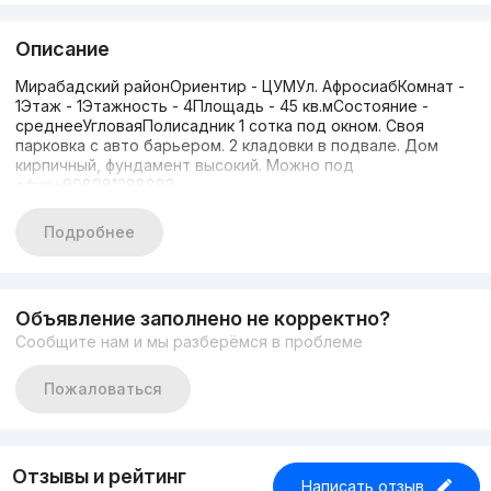
Описание
Мирабадский районОриентир - ЦУМУл. АфросиабКомнат -
1Этаж - 1Этажность - 4Площадь - 45 кв.мСостояние -
среднееУгловаяПолисадник 1 сотка под окном. Своя
парковка с авто барьером. 2 кладовки в подвале. Дом
кирпичный, фундамент высокий. Можно под
офис+998981288883
Подробнее
Объявление заполнено не корректно?
Сообщите нам и мы разберёмся в проблеме
Пожаловаться
Отзывы и рейтинг
Написать отзыв