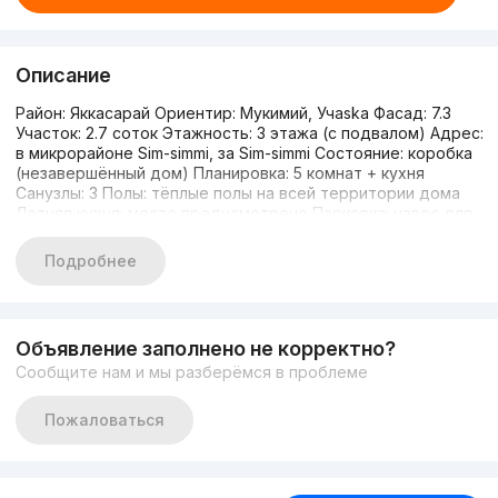
Описание
Район: Яккасарай Ориентир: Мукимий, Учaska Фасад: 7.3
Участок: 2.7 соток Этажность: 3 этажа (с подвалом) Адрес:
в микрорайоне Sim-simmi, за Sim-simmi Состояние: коробка
(незавершённый дом) Планировка: 5 комнат + кухня
Санузлы: 3 Полы: тёплые полы на всей территории дома
Летняя кухня: место предусмотрено Парковка: навес для
автомобиля Цена: от 370 000 $ Контакт: +998909839099
Подробнее
Объявление заполнено не корректно?
Сообщите нам и мы разберёмся в проблеме
Пожаловаться