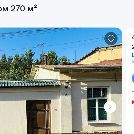
ом 270 м²
1