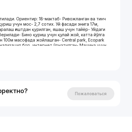
тилади. Ориентир: 18-мактаб- Ривожланган ва тинч
уриш учун мос- 2,7 сотих. Уй фасади энига 17м,
 аралаш ғиштдан қурилган, яшаш учун тайёр- Уйдаги
ерилади- Бино қуриш учун қулай жой, катта йўлга
100м масофада жойлашган- Central park, Ecopark
анализация бор, интернет ўрнатилган- Машина учун
998971393989- Инвестиция ёки шахсий яшаш учун
 Мирзо-Улугбек, улица Дархон. Ориентир: школа №18-
я строительство современного дома, коттеджа- 2,7
 почти квадрат- 4 комнаты- Дом построен из
 Вся мебель из дома будет вывезена, дом будет
ства, расположен рядом с большой дорогой-
- Central park, Ecopark расположены вблизи 500м-
ен интернет- Есть парковка для автомобиля- 225.000$
рректно?
ожность для инвестиций или собственного жилья
Пожаловаться