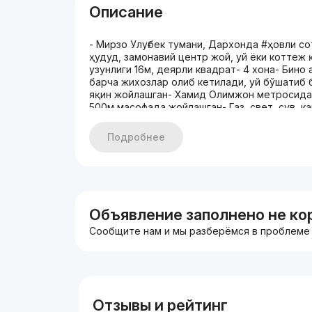
Описание
- Мирзо Улуғбек тумани, Дархонда #ҳовли со
ҳудуд, замонавий центр жой, уй ёки коттеж қ
узунлиги 16м, деярли квадрат- 4 хона- Бино
барча жихозлар олиб кетилади, уй бўшатиб б
яқин жойлашган- Хамид Олимжон метросидан 
500м масофада жойлашган- Газ, свет, сув, к
автотураргох бор- 225.000$ келишилади- +
ажойиб имконият- Продается двор в районе
Подробнее
Развитый и тихий район, место подходит дл
сотки. Фасад дома ширина 17 м, длина 16 м,
смешанного кирпича, готов для проживания-
освобожден- Удобное место для строитель
Расположен в 100 м от метро Хамид Олимжон
Есть газ, свет, вода, канализация, подключ
Объявление заполнено не ко
договорная- +998971393989- Отличная возм
Сообщите нам и мы разберёмся в проблеме
Отзывы и рейтинг