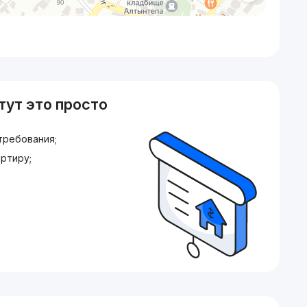
тут это просто
требования;
ртиру;