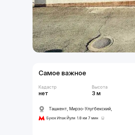
Самое важное
Кадастр
Высота
нет
3 м
Ташкент, Мирзо-Улугбекский,
Буюк Ипак Йули
1.8 км 7 мин