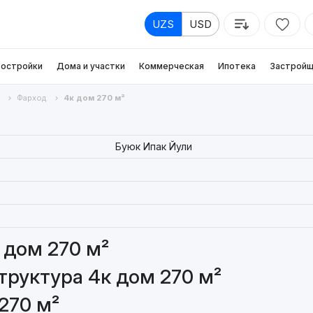
UZS
USD
остройки
Дома и участки
Коммерческая
Ипотека
Застройщ
Фарход
4к дом 270 м²
Буюк Ипак Йули
 дом 270 м²
руктура 4к дом 270 м²
270 м²