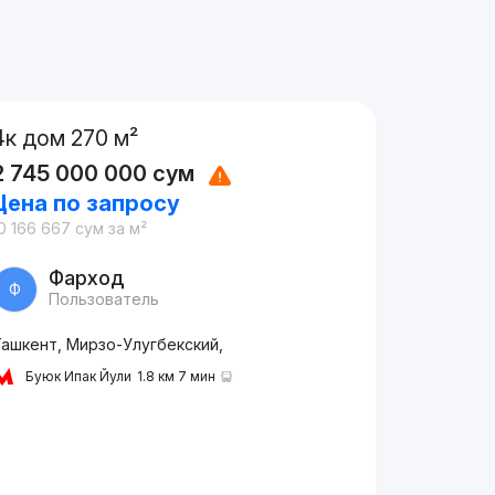
4к дом 270 м²
2 745 000 000
сум
Цена по запросу
0 166 667
сум
за м²
Фарход
Ф
Пользователь
Ташкент, Мирзо-Улугбекский,
Буюк Ипак Йули
1.8 км 7 мин