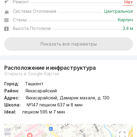
Ремонт
Нет
Система Отопления
Центральное
Стены
Кирпич
Высота Потолков
3.4 м
Показать все параметры
Расположение и инфраструктура
Открыть в Google Картах
Город:
Ташкент
Район:
Яккасарайский
Адрес:
Яккасарайский, Дамарик махаля, д. 130
Школа:
№147 пешком 637 м 8 мин
Ideal:
пешком 595 м 7 мин