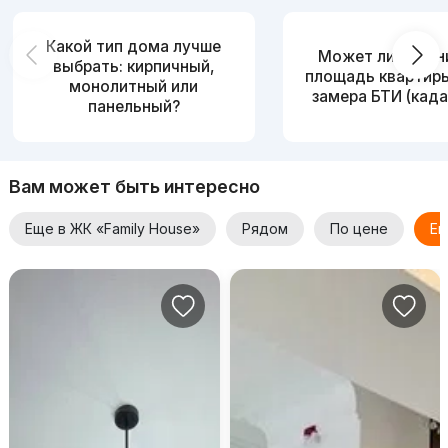
Какой тип дома лучше
Может ли измен
выбрать: кирпичный,
площадь квартир
монолитный или
замера БТИ (када
панельный?
Вам может быть интересно
Еще в ЖК «Family House»
Рядом
По цене
Ещ