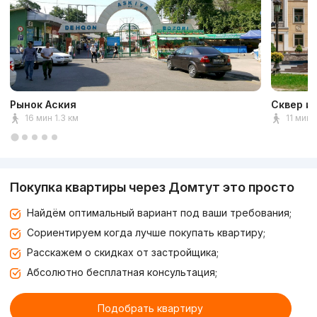
Рынок Аския
Сквер и
16 мин 1.3 км
11 мин 
Покупка квартиры через Домтут это просто
Найдём оптимальный вариант под ваши требования;
Сориентируем когда лучше покупать квартиру;
Расскажем о скидках от застройщика;
Абсолютно бесплатная консультация;
Подобрать квартиру