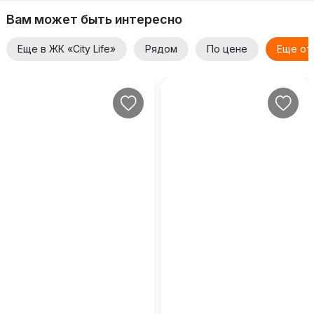
Вам может быть интересно
Еще в ЖК «City Life»
Рядом
По цене
Еще от