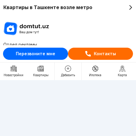
Квартиры в Ташкенте возле метро
Отдел рекламы
+998 (78) 113-20-86
Перезвоните мне
Контакты
+998 (93) 390-30-10
Пн-Пт. С 9:30 до 18:00
Новостройки
Квартиры
Добавить
Ипотека
Карта
RU
UZ
Контакты
О проекте
Проект компании Webnow ©
Условия использования