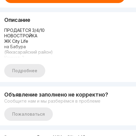
Описание
ПРОДАЕТСЯ 3/4/10
НОВОСТРОЙКА
ЖК City Life
на Бабура
(Яккасарайский район)
Комнат: 3
Этаж: 4
Этажность: 10
Подробнее
Общая площадь: 84м2
Состояние: коробка
ЦЕНА: 125 000 у.е./старт
+99893-315-77-77
Объявление заполнено не корректно?
Сообщите нам и мы разберёмся в проблеме
Пожаловаться