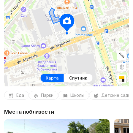
Карта
Спутник
Еда
Парки
Школы
Детские сады
Места поблизости