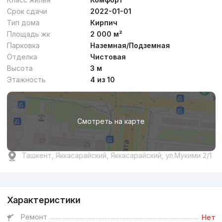
Срок сдачи
2022-01-01
Тип дома
Кирпич
Площадь жк
2 000 м²
Парковка
Наземная/Подземная
Отделка
Чистовая
Высота
3 м
Этажность
4 из 10
Смотреть на карте
Ташкент, Яккасарайский, Яккасарайский, ул.Мукими 2/1
Реклама
Характеристики
Ремонт
Нет