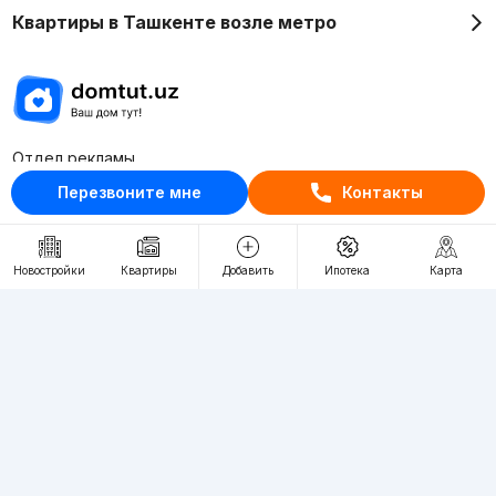
Квартиры в Ташкенте возле метро
Отдел рекламы
+998 (78) 113-20-86
Перезвоните мне
Контакты
+998 (93) 390-30-10
Пн-Пт. С 9:30 до 18:00
Новостройки
Квартиры
Добавить
Ипотека
Карта
RU
UZ
Контакты
О проекте
Проект компании Webnow ©
Условия использования