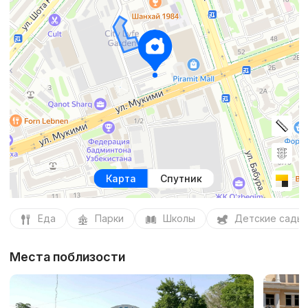
Карта
Спутник
Еда
Парки
Школы
Детские сады
Места поблизости