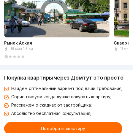
Рынок Аския
Сквер и
16 мин 1.3 км
11 мин 
Покупка квартиры через Домтут это просто
Найдём оптимальный вариант под ваши требования;
Сориентируем когда лучше покупать квартиру;
Расскажем о скидках от застройщика;
Абсолютно бесплатная консультация;
Подобрать квартиру