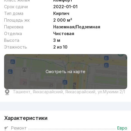
Срок сдачи
2022-01-01
Тип дома
Кирпич
Площадь жк
2 000 м²
Парковка
Наземная/Подземная
Отделка
Чистовая
Высота
3 м
Этажность
2 из 10
Смотреть на карте
Ташкент, Яккасарайский, Яккасарайский, ул.Мукими 2/1
Реклама
Характеристики
Ремонт
Евро