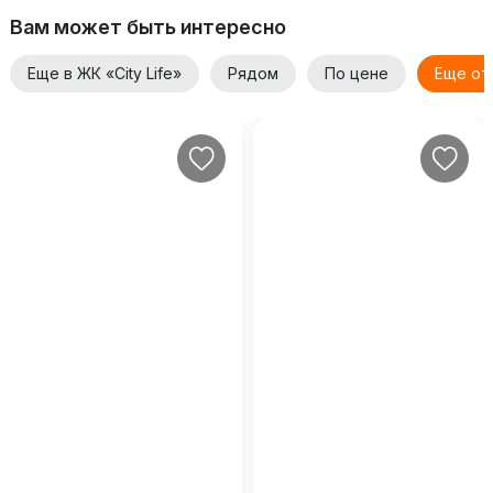
Вам может быть интересно
Еще в ЖК «City Life»
Рядом
По цене
Еще от