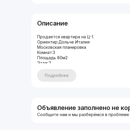
Описание
Продается квартира на Ц-1.
Ориентир:Дольче Италия
Московская планировка
Комнат:3
Площадь 80м2
Этаж:2
Этажность:4
Кирпич
Подробнее
Квартира с ремонтом
Мебелью и техникой
ЦЕНА: 160.000 у.е.
+998946748643 Влад
Объявление заполнено не ко
Сообщите нам и мы разберёмся в проблеме