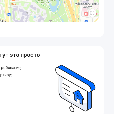
тут это просто
требования;
ртиру;