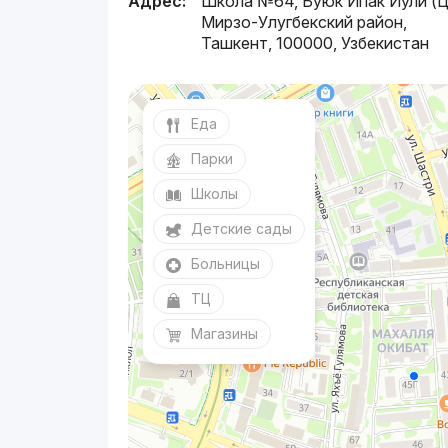
Адрес:
Школа №64, Буюк Ипак Йули (Ц-
Мирзо-Улугбекский район,
Ташкент, 100000, Узбекистан
Еда
Парки
Школы
Детские сады
Больницы
ТЦ
Магазины