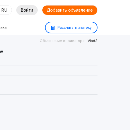
RU
Войти
Добавить объявление
ики
Рассчитать ипотеку
Объявление от риелтора:
Vlad3
ан