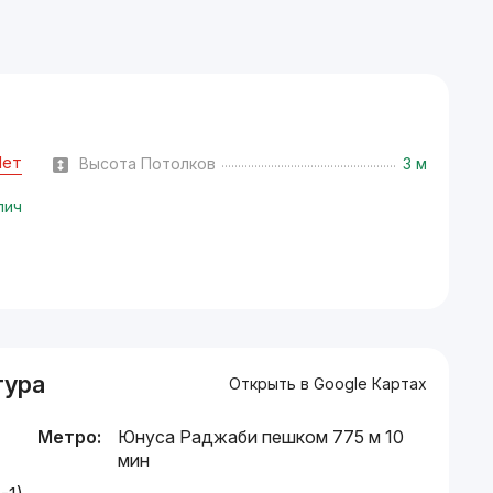
Нет
Высота Потолков
3 м
пич
тура
Открыть в Google Картах
Метро:
Юнуса Раджаби пешком 775 м 10
мин