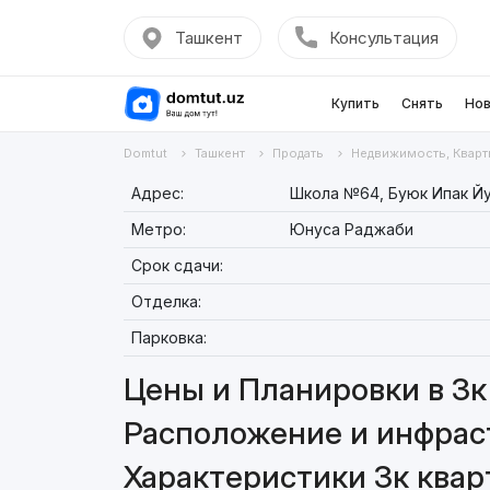
Ташкент
Консультация
Купить
Снять
Нов
Domtut
Ташкент
Продать
Недвижимость, Кварт
Адрес:
Школа №64, Буюк Ипак Йул
Метро:
Юнуса Раджаби
Срок сдачи:
Отделка:
Парковка:
Цены и Планировки в 3к 
Расположение и инфраст
Характеристики 3к кварт