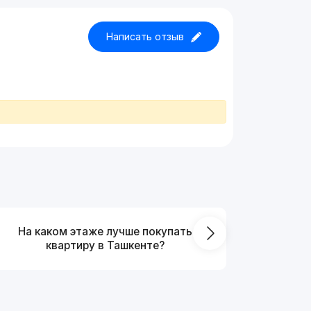
Написать отзыв
На каком этаже лучше покупать
Что выг
квартиру в Ташкенте?
от