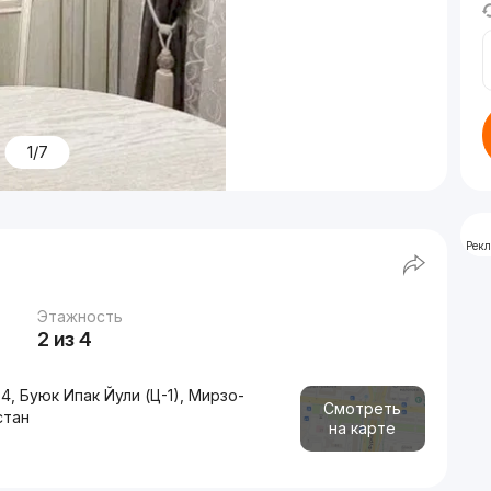
1/7
Рек
Этажность
2 из 4
, Буюк Ипак Йули (Ц-1), Мирзо-
Смотреть
стан
на карте