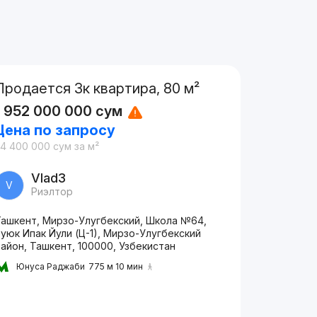
Продается 3к квартира, 80 м²
1 952 000 000
сум
Цена по запросу
24 400 000
сум
за м²
Vlad3
V
Риэлтор
Ташкент, Мирзо-Улугбекский, Школа №64,
уюк Ипак Йули (Ц-1), Мирзо-Улугбекский
айон, Ташкент, 100000, Узбекистан
Юнуса Раджаби
775 м 10 мин