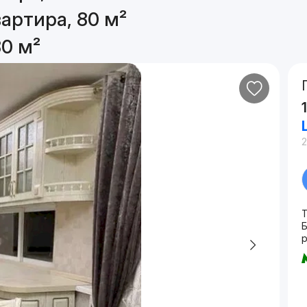
артира, 80 м²
80 м²
Б
р