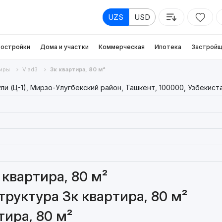
UZS
USD
остройки
Дома и участки
Коммерческая
Ипотека
Застройщ
иры
Vlad3
3к квартира, 80 м²
и (Ц-1), Мирзо-Улугбекский район, Ташкент, 100000, Узбекист
квартира, 80 м²
руктура 3к квартира, 80 м²
ира, 80 м²