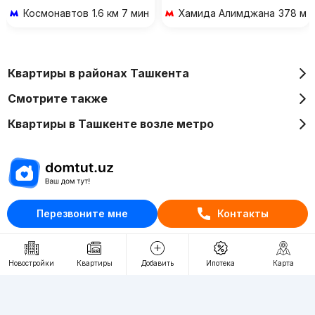
Космонавтов
1.6 км 7 мин на транспорте
Хамида Алимджана
378 м 
Квартиры в районах Ташкента
Смотрите также
Квартиры в Ташкенте возле метро
Отдел рекламы
Перезвоните мне
Контакты
+998 (78) 113-20-86
+998 (93) 390-30-10
Новостройки
Квартиры
Добавить
Ипотека
Карта
Пн-Пт. С 9:30 до 18:00
RU
UZ