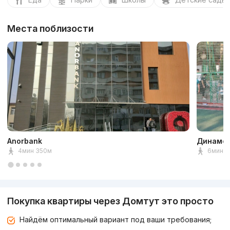
Места поблизости
Anorbank
Динамо 
4мин 350м
6мин 5
Покупка квартиры через Домтут это просто
Найдём оптимальный вариант под ваши требования;