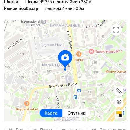
Школа:
Школа № 225 пешком 3мин 280м
Рынок Бозбазар:
пешком 4мин 300м
Карта
Спутник
Еда
Парки
Школы
Детские сады