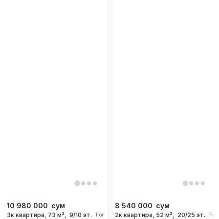
10 980 000
сум
8 540 000
сум
3к квартира, 73 м²,
9/10 эт.
2к квартира, 52 м²,
20/25 эт.
For days
For