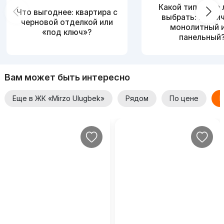
Какой тип дома
Что выгоднее: квартира с
выбрать: кирпи
черновой отделкой или
монолитный 
«под ключ»?
панельный
Вам может быть интересно
Еще в ЖК «Mirzo Ulugbek»
Рядом
По цене
Е