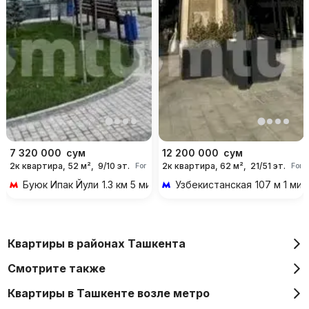
7 320 000
сум
12 200 000
сум
2к квартира, 52 м²,
9/10 эт.
2к квартира, 62 м²,
21/51 эт.
For days
For 
Буюк Ипак Йули
1.3 км 5 мин на транспорте
Узбекистанская
107 м 1 ми
Квартиры в районах Ташкента
Смотрите также
Квартиры в Ташкенте возле метро