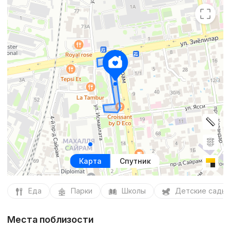
Карта
Спутник
Еда
Парки
Школы
Детские сады
Места поблизости