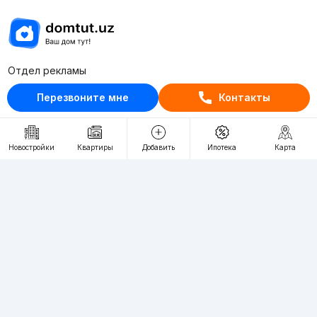
Отдел рекламы
+998 (78) 113-20-86
Перезвоните мне
Контакты
+998 (93) 390-30-10
Пн-Пт. С 9:30 до 18:00
Новостройки
Квартиры
Добавить
Ипотека
Карта
RU
UZ
Контакты
О проекте
Проект компании Webnow ©
Условия использования
Политика конфиденциальности