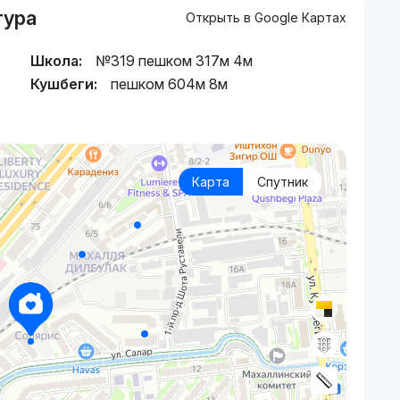
тура
Открыть в Google Картах
Школа:
№319 пешком 317м 4м
Кушбеги:
пешком 604м 8м
Карта
Спутник