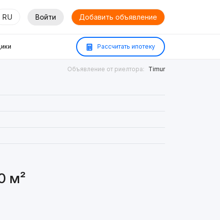
RU
Войти
Добавить объявление
ики
Рассчитать ипотеку
Объявление от риелтора:
Timur
0 м²