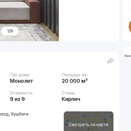
1/9
Рек
Тип дома
Площадь жк
Монолит
20 000 м²
Этажность
Стены
9 из 9
Кирпич
оезд, Кушбеги
Смотреть на карте