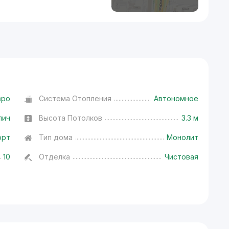
вро
Система Отопления
Автономное
пич
Высота Потолков
3.3 м
орт
Тип дома
Монолит
10
Отделка
Чистовая