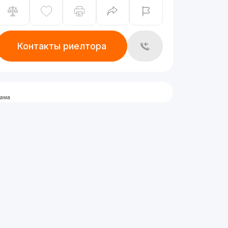
Контакты риелтора
лама