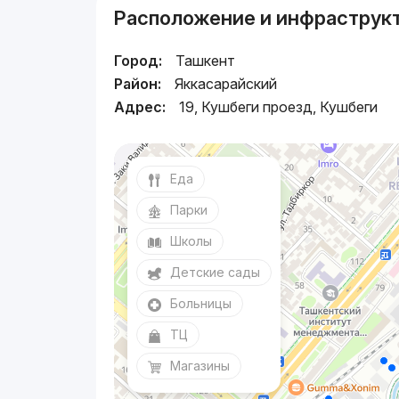
Расположение и инфраструк
Город:
Ташкент
Район:
Яккасарайский
Адрес:
19, Кушбеги проезд, Кушбеги
Еда
Парки
Школы
Детские сады
Больницы
ТЦ
Магазины