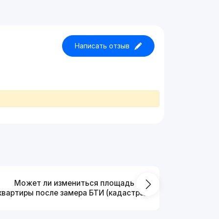
Написать отзыв
Может ли измениться площадь
На ка
квартиры после замера БТИ (кадастра)?