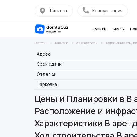
Ташкент
Консультация
Купить
Снять
Нов
Domtut
Ташкент
Арендовать
Недвижимость, К
Адрес:
Срок сдачи:
Отделка:
Парковка:
Цены и Планировки в В 
Расположение и инфраст
Характеристики В аренд
Ход строительства В ар