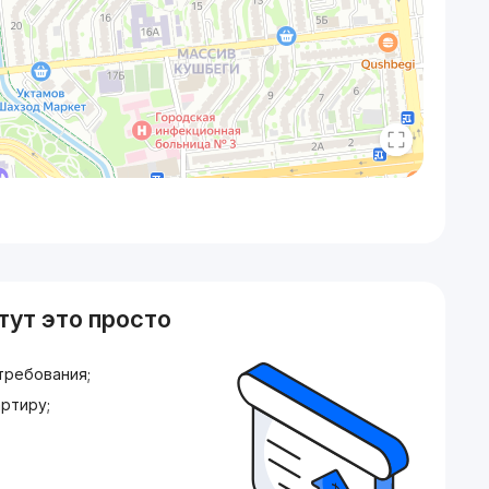
тут это просто
требования;
ртиру;