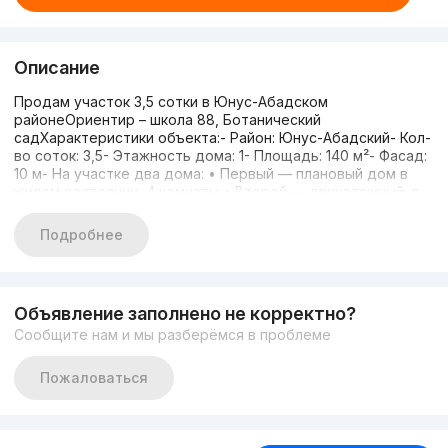
Описание
Продам участок 3,5 сотки в Юнус-Абадском
районеОриентир – школа 88, Ботанический
садХарактеристики объекта:- Район: Юнус-Абадский- Кол-
во соток: 3,5- Этажность дома: 1- Площадь: 140 м²- Фасад:
10 м- На участке два дома: • Первый — плановый дом в
жилом состоянии, 4 комнаты • Второй — двухэтажный, в
черновой отделке, новыйЦена: 180 000 у.е. (Цена
снижена)Дополнительная информация по телефону: +998
Подробнее
90 167 04 08 Светлана
Объявление заполнено не корректно?
Сообщите нам и мы разберёмся в проблеме
Пожаловаться