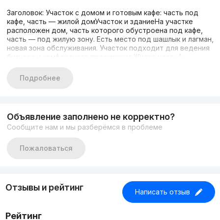
Заголовок: Участок с домом и готовым кафе: часть под
кафе, часть — жилой домУчасток и зданиеНа участке
расположен дом, часть которого обустроена под кафе,
часть — под жилую зону. Есть место под шашлык и лагман,
новая зона обслуживания. Участок подходит для ведения
бизнеса и комфортного проживания.Жилая часть4-
комнатный дом, санузел внутри, отдельный вход на
территорию.Площадь и преимуществаПлощадь участка
Подробнее
более 4 соток. Большие возможности для развития
бизнеса (кафе, общепит) и проживания на
территории.КонтактыТел.: 900937377
Объявление заполнено не корректно?
Сообщите нам и мы разберёмся в проблеме
Пожаловаться
Отзывы и рейтинг
Написать отзыв
Рейтинг