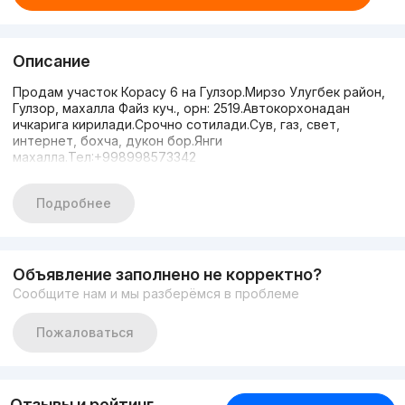
Описание
Продам участок Корасу 6 на Гулзор.Мирзо Улугбек район,
Гулзор, махалла Файз куч., орн: 2519.Автокорхонадан
ичкарига кирилади.Срочно сотилади.Сув, газ, свет,
интернет, бохча, дукон бор.Янги
махалла.Тел:+998998573342
Подробнее
Объявление заполнено не корректно?
Сообщите нам и мы разберёмся в проблеме
Пожаловаться
Отзывы и рейтинг