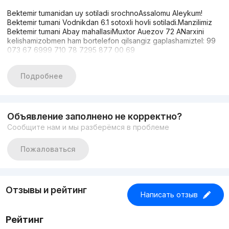
Bektemir tumanidan uy sotiladi srochnoAssalomu Aleykum!
Bektemir tumani Vodnikdan 6.1 sotoxli hovli sotiladi.Manzilimiz
Bektemir tumani Abay mahallasiMuxtor Auezov 72 ANarxini
kelishamizobmen ham bortelefon qilsangiz gaplashamiztel: 99
073 67 6999 710 78 7295 877 00 69
Подробнее
Объявление заполнено не корректно?
Сообщите нам и мы разберёмся в проблеме
Пожаловаться
Отзывы и рейтинг
Написать отзыв
Рейтинг