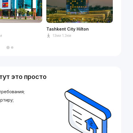
Tashkent City Hilton
Tashken
км
13ми 1.3км
14ми
тут это просто
требования;
ртиру;