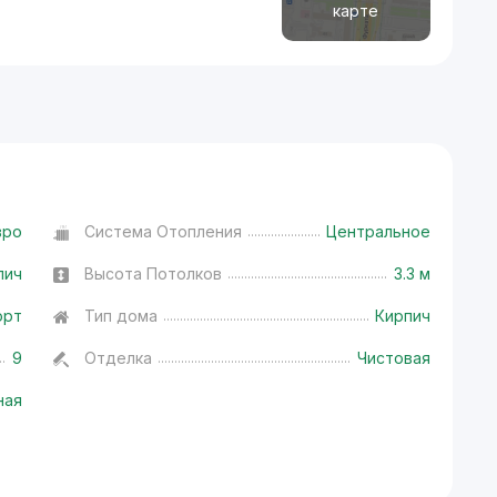
карте
вро
Система Отопления
Центральное
пич
Высота Потолков
3.3 м
орт
Тип дома
Кирпич
9
Отделка
Чистовая
ная