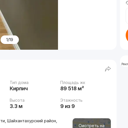
1/19
Рек
Тип дома
Площадь жк
Кирпич
89 518 м²
Высота
Этажность
3.3 м
9 из 9
ти, Шайхантахурский район,
Смотреть на