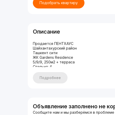
Подобрать квартиру
Описание
Продается ПЕНТХАУС
Шайхантахурский район
Ташкент сити
ЖК Gardens Residence
5/9/9, 250м2 + терраса
Спальня: 4
Зал: 1
Кухня столовая: 1
Подробнее
Подземная парковка: на 2 авто.
Состояние: Авторский ремонт
Дополнительно:
Квартира с новым авторским эксклюзивным 
мебель импортная, все материалы импортны
квартира 2х уровненная
Объявление заполнено не ко
Сообщите нам и мы разберёмся в проблеме