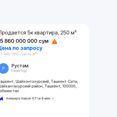
Продается 5к квартира, 250 м²
15 860 000 000
сум
Цена по запросу
63 440 000
сум
за м²
Рустам
Р
Риэлтор
Ташкент, Шайхонтохурский, Ташкент-Сити,
Шайхантахурский район, Ташкент, 100000,
Узбекистан
Алишера Навои
671 м 8 мин