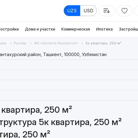
UZS
USD
остройки
Дома и участки
Коммерческая
Ипотека
Застройщ
иры
Рустам
ЖК «Gardens Residence»
5к квартира, 250 м²
нтахурский район, Ташкент, 100000, Узбекистан
 квартира, 250 м²
руктура 5к квартира, 250 м²
тира, 250 м²