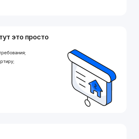
тут это просто
требования;
ртиру;