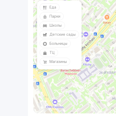
Еда
Парки
Школы
Детские сады
Больницы
ТЦ
Магазины