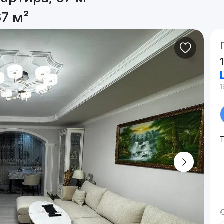
7 м²
1
Т