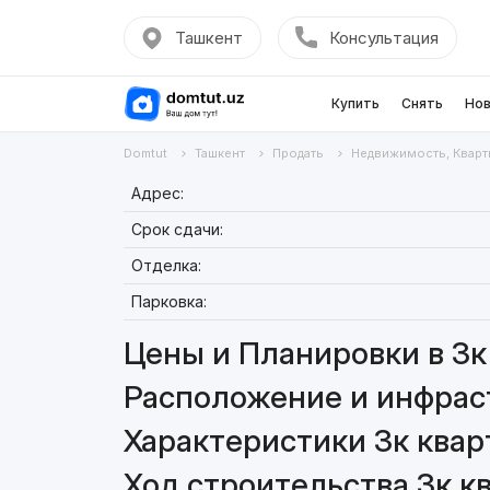
Ташкент
Консультация
Купить
Снять
Нов
Domtut
Ташкент
Продать
Недвижимость, Кварт
Адрес:
Срок сдачи:
Отделка:
Парковка:
Цены и Планировки в 3к 
Расположение и инфраст
Характеристики 3к кварт
Ход строительства 3к кв