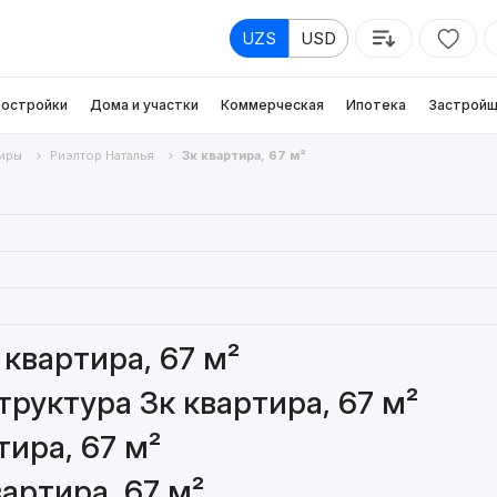
UZS
USD
остройки
Дома и участки
Коммерческая
Ипотека
Застройщ
иры
Риэлтор Наталья
3к квартира, 67 м²
квартира, 67 м²
руктура 3к квартира, 67 м²
ира, 67 м²
артира, 67 м²