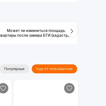
Может ли измениться площадь
На ка
квартиры после замера БТИ (кадастра)?
Популярные
Еще от пользователя