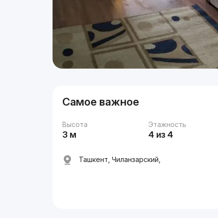
Самое важное
Высота
Этажность
3 м
4 из 4
Ташкент, Чиланзарский,