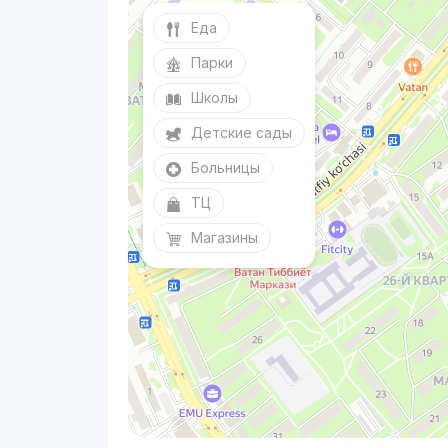
Еда
Парки
Школы
Детские сады
Больницы
ТЦ
Магазины