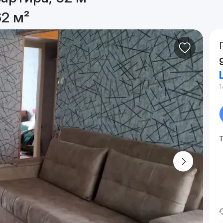
62 м²
1
Т