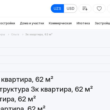
UZS
USD
остройки
Дома и участки
Коммерческая
Ипотека
Застройщ
иры
Ольга
3к квартира, 62 м²
квартира, 62 м²
руктура 3к квартира, 62 м²
ира, 62 м²
артира, 62 м²