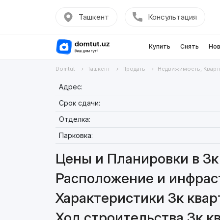
Ташкент
Консультация
Купить
Снять
Нов
Domtut
Ташкент
Продать
Недвижимость, Кварт
Адрес:
Срок сдачи:
Отделка:
Парковка:
Цены и Планировки в 3к 
Расположение и инфраст
Характеристики 3к кварт
Ход строительства 3к кв