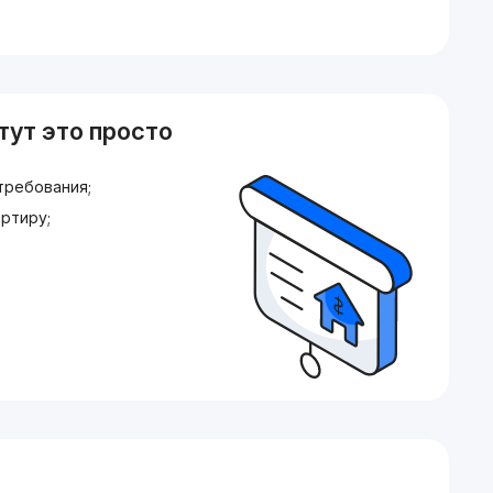
тут это просто
требования;
ртиру;