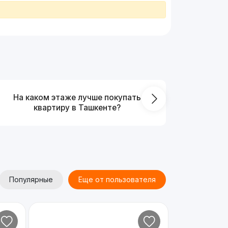
На каком этаже лучше покупать
Что выг
квартиру в Ташкенте?
от
Популярные
Еще от пользователя