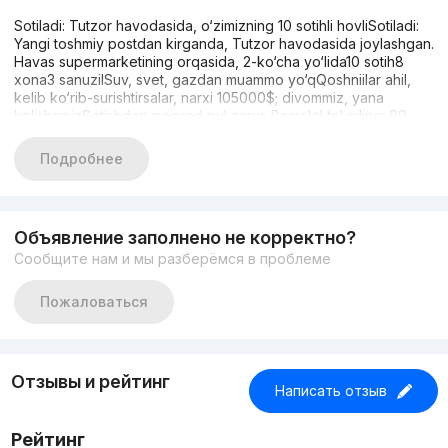
Sotiladi: Tutzor havodasida, o‘zimizning 10 sotihli hovliSotiladi:
Yangi toshmiy postdan kirganda, Tutzor havodasida joylashgan.
Havas supermarketining orqasida, 2-ko‘cha yo‘lida10 sotih8
xona3 sanuzilSuv, svet, gazdan muammo yo‘qQoshniilar ahil,
kelib ko‘rib-surishtirsalar, narxi 105000$; divommiz, yana
kelishamizSotishdan maqsad pul zarur. Bemalol tel qiling: 99
2288800, 99 0904475
Подробнее
Объявление заполнено не корректно?
Сообщите нам и мы разберёмся в проблеме
Пожаловаться
Отзывы и рейтинг
Написать отзыв
Рейтинг