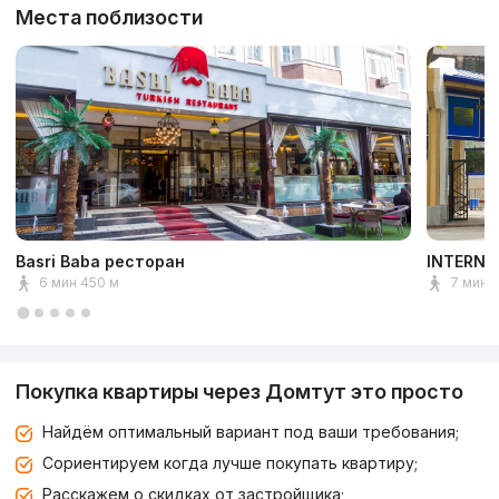
Места поблизости
Basri Baba ресторан
INTERNA
6 мин 450 м
7 мин 
Покупка квартиры через Домтут это просто
Найдём оптимальный вариант под ваши требования;
Сориентируем когда лучше покупать квартиру;
Расскажем о скидках от застройщика;