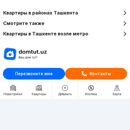
Квартиры в районах Ташкента
Смотрите также
Квартиры в Ташкенте возле метро
Отдел рекламы
Перезвоните мне
Контакты
+998 (78) 113-20-86
+998 (93) 390-30-10
Пн-Пт. С 9:30 до 18:00
Новостройки
Квартиры
Добавить
Ипотека
Карта
RU
UZ
Контакты