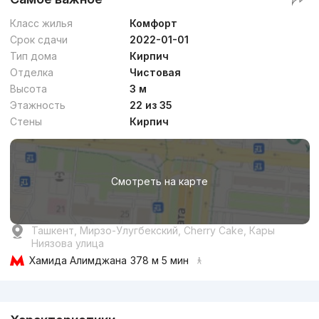
Класс жилья
Комфорт
Срок сдачи
2022-01-01
Тип дома
Кирпич
Отделка
Чистовая
Высота
3 м
Этажность
22 из 35
Стены
Кирпич
Смотреть на карте
Ташкент, Мирзо-Улугбекский, Cherry Cake, Кары
Ниязова улица
Хамида Алимджана
378 м 5 мин
Реклама