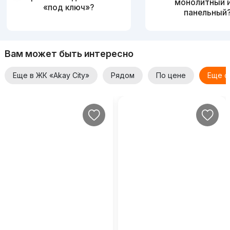
монолитный 
«под ключ»?
панельный
Вам может быть интересно
Еще в ЖК «Akay City»
Рядом
По цене
Еще о