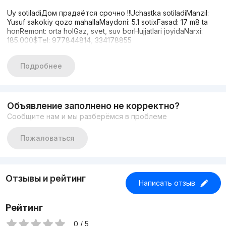
Uy sotiladiДом прадаётся срочно !!Uchastka sotiladiManzil:
Yusuf sakokiy qozo mahallaMaydoni: 5.1 sotixFasad: 17 m8 ta
honRemont: orta holGaz, svet, suv borHujjatlari joyidaNarxi:
185.000$Tel: 977844814, 334178855
Подробнее
Объявление заполнено не корректно?
Сообщите нам и мы разберёмся в проблеме
Пожаловаться
Отзывы и рейтинг
Написать отзыв
Рейтинг
0 / 5