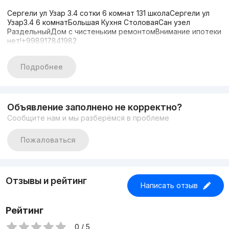
Сергели ул Узар 3.4 сотки 6 комнат 131 школаСергели ул
Узар3.4 6 комнатБольшая Кухня СтоловаяСан узел
РаздельныйДом с чистеньким ремонтомВнимание ипотеки
нет!+998917841982
Подробнее
Объявление заполнено не корректно?
Сообщите нам и мы разберёмся в проблеме
Пожаловаться
Отзывы и рейтинг
Написать отзыв
Рейтинг
0 / 5