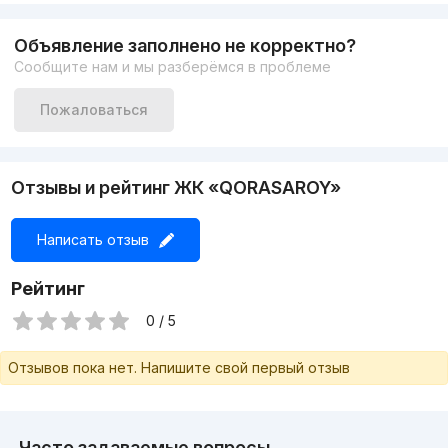
несмотря на это, вокруг есть все необходимое:
поликлиника №17, Korzinka, школа №159 и №28, мечеть
Объявление заполнено не корректно?
Исламабад и много других объектов социальной
Сообщите нам и мы разберёмся в проблеме
инфраструктуры.
Давно мечтаете о новой квартире? Хватит откладывать!
Время действовать.
Пожаловаться
Отзывы и рейтинг ЖК «QORASAROY»
Написать отзыв
Рейтинг
0 / 5
Отзывов пока нет. Напишите свой первый отзыв
Часто задаваемые вопросы