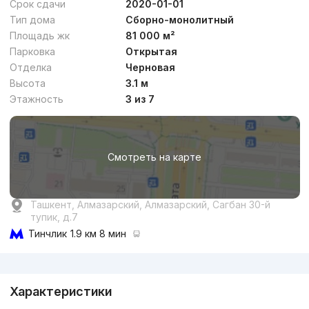
Срок сдачи
2020-01-01
Тип дома
Сборно-монолитный
Площадь жк
81 000 м²
Парковка
Открытая
Отделка
Черновая
от
17.6 млн
сум
/м²
Высота
3.1 м
Этажность
3 из 7
Сдан
,
Sherzod2
3к квартира, 90 м²
Смотреть на карте
+998 (90) 983...
Ташкент, Алмазарский, Алмазарский, Сагбан 30-й
тупик, д.7
Тинчлик
1.9 км 8 мин
Реклама
Характеристики
от
17.4 млн
сум
/м²