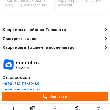
1, Sebzor daxasi, Себзар
Беруни проспект, Чустий
(Ц-17/Ц-18), Алмазарский
махалля
район, Ташкент, 100019,
Узбекистан
Квартиры в районах Ташкента
Смотрите также
Квартиры в Ташкенте возле метро
Отдел рекламы
+998 (78) 113-20-86
+998 (93) 390-30-10
Контакты
Пн-Пт. С 9:30 до 18:00