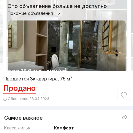
Это объявление больше не доступно
Похожие объявления
×
1/6
от
18.6 млн
сум
/м²
Продается 3к квартира, 75 м²
Продано
Сдан
,
Temur2
3к квартира, 72 м²
Обновлено 28.04.2023
+998 (97) 705...
Самое важное
Класс жилья
Комфорт