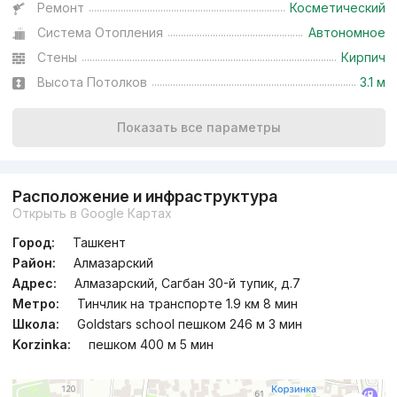
Ремонт
Косметический
Система Отопления
Автономное
Сдан
,
Sherzod2
3к квартира, 70 м²
Стены
Кирпич
Высота Потолков
3.1 м
+998 (90) 983...
Показать все параметры
Расположение и инфраструктура
Открыть в Google Картах
Город:
Ташкент
Район:
Алмазарский
Адрес:
Алмазарский, Сагбан 30-й тупик, д.7
Метро:
Тинчлик на транспорте 1.9 км 8 мин
Школа:
Goldstars school пешком 246 м 3 мин
Korzinka:
пешком 400 м 5 мин