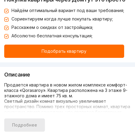
Найдём оптимальный вариант под ваши требования;
Сориентируем когда лучше покупать квартиру;
Расскажем о скидках от застройщика;
Абсолютно бесплатная консультация;
Подобрать квартиру
Описание
Продается квартира в новом жилом комплексе комфорт-
класса «Qorasaroy». Квартира расположена на 3 этаже 9-
этажного дома и имеет 75 кв. м.
Светлый дизайн комнат визуально увеличивает
пространство. Помимо трех просторных комнат, квартира
оснащена двумя санузлами, что является бесспорным
преимуществом. Круглосуточная охрана комплекса
обеспечит спокойное и безопасное проживание.
Подробнее
Комплекс расположение в Алмазарском районе, в центре
микрорайона, где не слышно шума центральных дорог. Но,