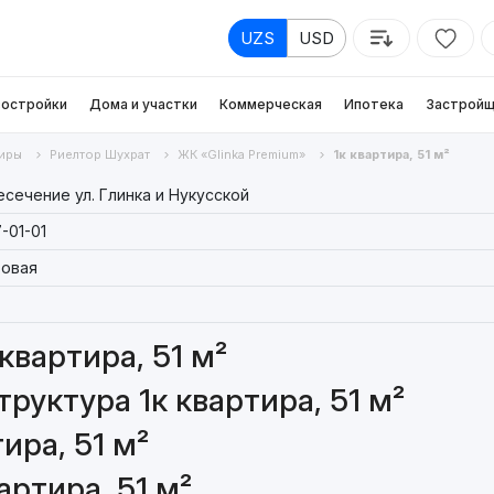
UZS
USD
остройки
Дома и участки
Коммерческая
Ипотека
Застройщ
иры
Риелтор Шухрат
ЖК «Glinka Premium»
1к квартира, 51 м²
сечение ул. Глинка и Нукусской
-01-01
товая
квартира, 51 м²
руктура 1к квартира, 51 м²
ира, 51 м²
артира, 51 м²