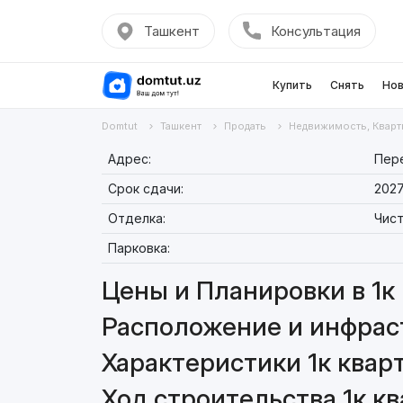
Ташкент
Консультация
Купить
Снять
Нов
Domtut
Ташкент
Продать
Недвижимость, Кварт
Адрес:
Пере
Срок сдачи:
2027
Отделка:
Чис
Парковка:
Цены и Планировки в 1к 
Расположение и инфраст
Характеристики 1к кварт
Ход строительства 1к кв