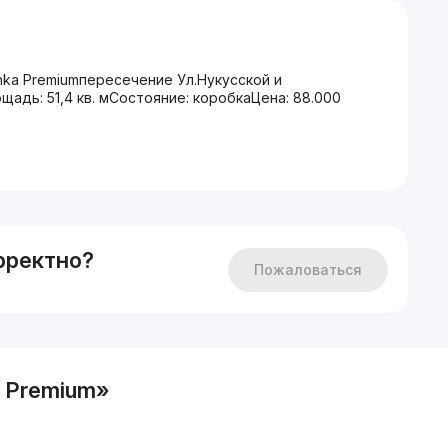
ka Premiumпересечение Ул.Нукусской и
щадь: 51,4 кв. мСостояние: коробкаЦена: 88.000
рректно?
Пожаловаться
a Premium»