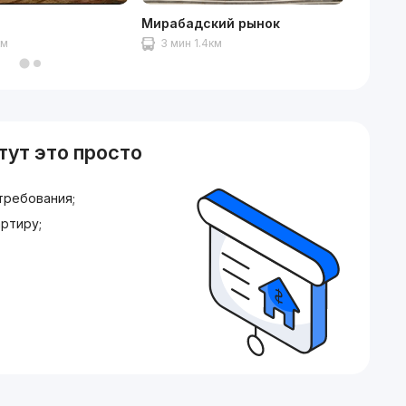
z
Мирабадский рынок
Северн
км
3 мин 1.4км
7 мин
тут это просто
требования;
ртиру;