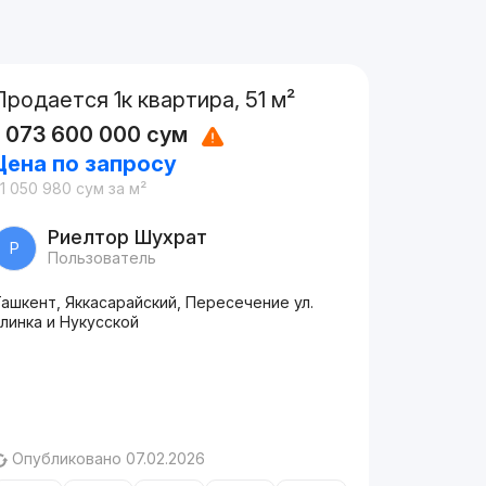
Продается 1к квартира, 51 м²
1 073 600 000
сум
Цена по запросу
1 050 980
сум
за м²
Риелтор Шухрат
Р
Пользователь
ашкент, Яккасарайский, Пересечение ул.
линка и Нукусской
Опубликовано 07.02.2026