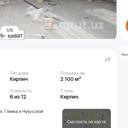
1/12
Рек
Тип дома
Площадь жк
Кирпич
2 100 м²
Этажность
Стены
6 из 12
Кирпич
. Глинка и Нукусской
Смотреть на карте