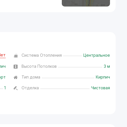
Нет
Система Отопления
Центральное
пич
Высота Потолков
3 м
орт
Тип дома
Кирпич
1
Отделка
Чистовая