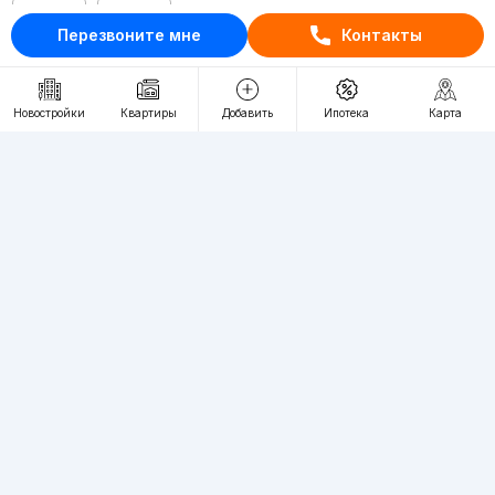
RU
UZ
Перезвоните мне
Контакты
Контакты
Новостройки
Квартиры
Добавить
Ипотека
Карта
О проекте
Проект компании Webnow ©
Условия использования
Политика конфиденциальности
Публичная оферта
Учредитель:
"WEBNOW" MChJ
Адрес:
Toshkent shahri, A.Qahhor ko'chasi, 47-uy
Регистрация электронного СМИ:
1649
Квартиры в новостройках Ташкента пользуются большим спросом,