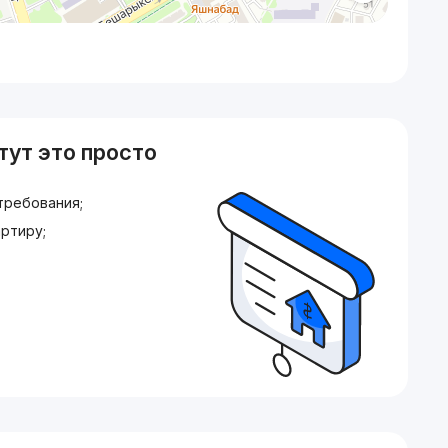
тут это просто
требования;
ртиру;