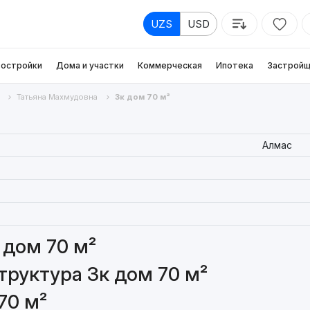
UZS
USD
остройки
Дома и участки
Коммерческая
Ипотека
Застройщ
Татьяна Махмудовна
3к дом 70 м²
Алмас
 дом 70 м²
руктура 3к дом 70 м²
70 м²