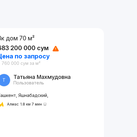
3к дом 70 м²
683 200 000
сум
Цена по запросу
9 760 000
сум
за м²
Татьяна Махмудовна
Т
Пользователь
Ташкент, Яшнабадский,
Алмас
1.8 км 7 мин