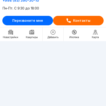
+998 (93) 390-30-10
Пн-Пт. С 9:30 до 18:00
Перезвоните мне
Контакты
RU
UZ
Контакты
Новостройки
Квартиры
Добавить
Ипотека
Карта
О проекте
Проект компании Webnow ©
Условия использования
Политика конфиденциальности
Публичная оферта
Учредитель:
"WEBNOW" MChJ
Адрес:
Toshkent shahri, A.Qahhor ko'chasi, 47-uy
Регистрация электронного СМИ:
1649