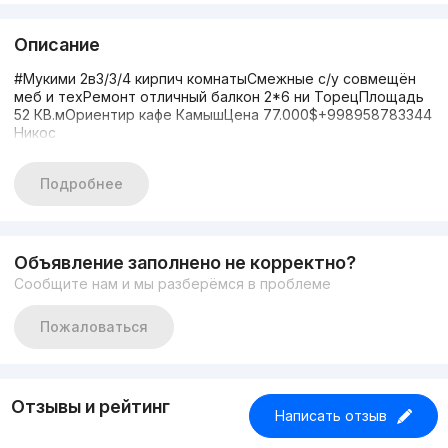
Описание
#Мукими 2в3/3/4 кирпич комнатыСмежные с/у совмещён
меб и техРемонт отличный балкон 2*6 ни ТорецПлощадь
52 КВ.мОриентир кафе КамышЦена 77.000$+998958783344
Никос
Подробнее
Объявление заполнено не корректно?
Сообщите нам и мы разберёмся в проблеме
Пожаловаться
Отзывы и рейтинг
Написать отзыв