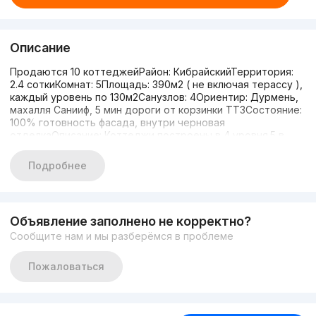
Описание
Продаются 10 коттеджейРайон: КибрайскийТерритория:
2.4 соткиКомнат: 5Площадь: 390м2 ( не включая терассу ),
каждый уровень по 130м2Санузлов: 4Ориентир: Дурмень,
махалля Санииф, 5 мин дороги от корзинки ТТЗСостояние:
100% готовность фасада, внутри черновая
отделкаОписание: Коттеджи построены в 4 уровня.5 в
стиле Хай-тек5 в стиле МодернЗаезд для автомобиля.
Барбекю зона. ТерассаЦена: 250.000$Более подробная
Подробнее
информация по телефону+998997203010 Михаил
Объявление заполнено не корректно?
Сообщите нам и мы разберёмся в проблеме
Пожаловаться