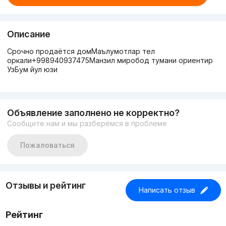
Описание
Срочно продаётся домМаълумотлар тел
оркали+998940937475Манзил миробод тумани ориентир
УзБум йул юзи
Объявление заполнено не корректно?
Сообщите нам и мы разберёмся в проблеме
Пожаловаться
Отзывы и рейтинг
Написать отзыв
Рейтинг