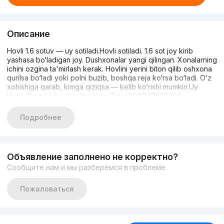
Описание
Hovli 1.6 sotuv — uy sotiladi.Hovli sotiladi. 1.6 sot joy kirib
yashasa bo‘ladigan joy. Dushxonalar yangi qilingan. Xonalarning
ichini ozgina ta'mirlash kerak. Hovlini yerini biton qilib oshxona
qurilsa bo‘ladi yoki polni buzib, boshqa reja ko‘rsa bo‘ladi. O‘z
xohishiga qarab, kimga qiziqsa — kelib ko‘rishi mumkin.Uy.
Hovli. Dom. Uchastka. Yer. KatejTel. +998947032060
Подробнее
Объявление заполнено не корректно?
Сообщите нам и мы разберёмся в проблеме
Пожаловаться