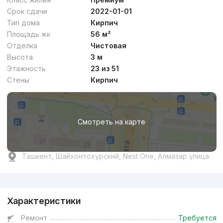
Срок сдачи
2022-01-01
Тип дома
Кирпич
Площадь жк
56 м²
Отделка
Чистовая
Высота
3 м
Этажность
23 из 51
Стены
Кирпич
Смотреть на карте
Ташкент, Шайхонтохурский, Nest One, Алмазар улица
Реклама
Характеристики
Ремонт
Требуется