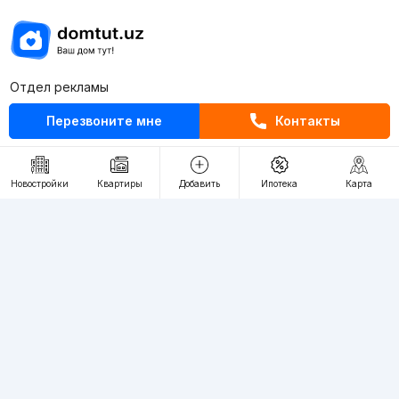
Отдел рекламы
+998 (78) 113-20-86
Перезвоните мне
Контакты
+998 (93) 390-30-10
Пн-Пт. С 9:30 до 18:00
Новостройки
Квартиры
Добавить
Ипотека
Карта
RU
UZ
Контакты
О проекте
Проект компании Webnow ©
Условия использования
Политика конфиденциальности