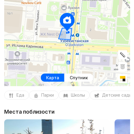
Карта
Спутник
Еда
Парки
Школы
Детские сады
Места поблизости