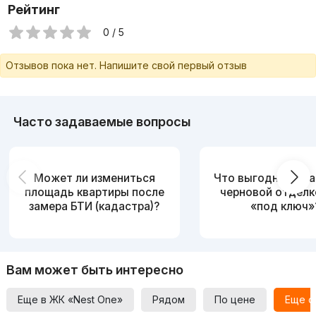
Рейтинг
0 / 5
Отзывов пока нет. Напишите свой первый отзыв
Часто задаваемые вопросы
Может ли измениться
Что выгоднее: ква
площадь квартиры после
черновой отделк
замера БТИ (кадастра)?
«под ключ»
Вам может быть интересно
Еще в ЖК «Nest One»
Рядом
По цене
Еще о