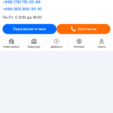
+998 (78) 113-20-86
+998 (93) 390-30-10
Пн-Пт. С 9:30 до 18:00
Перезвоните мне
Контакты
RU
UZ
Контакты
Новостройки
Квартиры
Добавить
Ипотека
Карта
О проекте
Проект компании Webnow ©
Условия использования
Политика конфиденциальности
Публичная оферта
Учредитель:
"WEBNOW" MChJ
Адрес:
Toshkent shahri, A.Qahhor ko'chasi, 47-uy