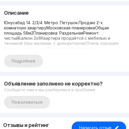
Описание
Юнусабад 14. 2/3/4. Метро. Петушок.Продаю 2-х
комнатную квартируМосковская планировкаОбщая
площадь 58м2Планировка: РаздельнаяРемонт:
чистыйБалкон 2х6Квартира продаётся с мебелью и
техникой (при желании, с арендатором)Очень хорошее
месторасположениеДом расположен вдоль
дороги.Ориентир: метро "Туркистон" остановка
"Петушок", Корзинка, Капитал банкЦена
Подробнее
76500$+998909358560 Азиз
Объявление заполнено не корректно?
Сообщите нам и мы разберёмся в проблеме
Пожаловаться
Отзывы и рейтинг
Написать отзыв