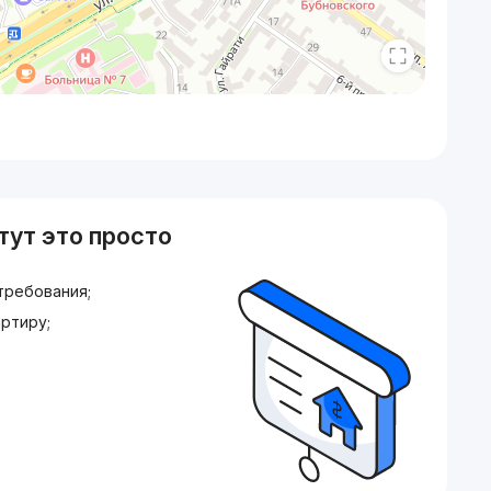
тут это просто
требования;
ртиру;