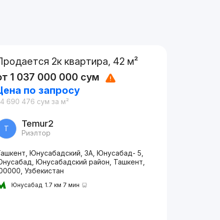
Продается 2к квартира, 42 м²
от
1 037 000 000
сум
Цена по запросу
24 690 476
сум
за м²
Temur2
T
Риэлтор
ашкент, Юнусабадский, 3А, Юнусабад- 5,
Юнусабад, Юнусабадский район, Ташкент,
00000, Узбекистан
Юнусабад
1.7 км 7 мин