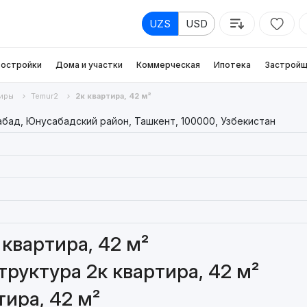
UZS
USD
остройки
Дома и участки
Коммерческая
Ипотека
Застройщ
иры
Temur2
2к квартира, 42 м²
абад, Юнусабадский район, Ташкент, 100000, Узбекистан
квартира, 42 м²
руктура 2к квартира, 42 м²
ира, 42 м²