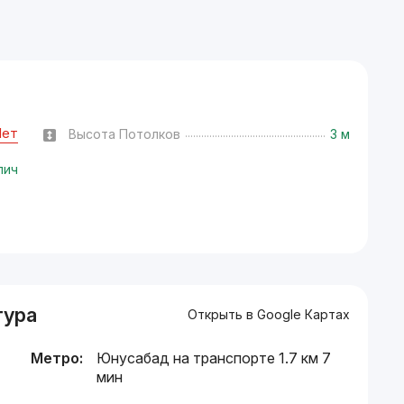
Нет
Высота Потолков
3 м
пич
тура
Открыть в Google Картах
Метро:
Юнусабад на транспорте 1.7 км 7
мин