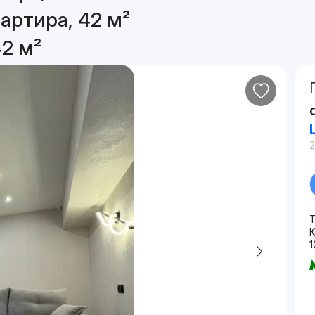
артира, 42 м²
42 м²
Т
1