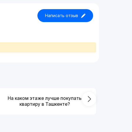
Написать отзыв
На каком этаже лучше покупать
Что выг
квартиру в Ташкенте?
от