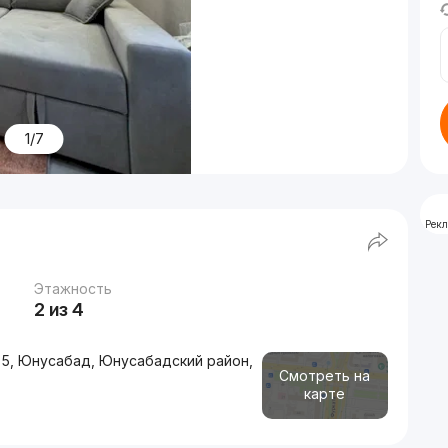
1/7
Рек
Этажность
2 из 4
 5, Юнусабад, Юнусабадский район,
Смотреть на
карте