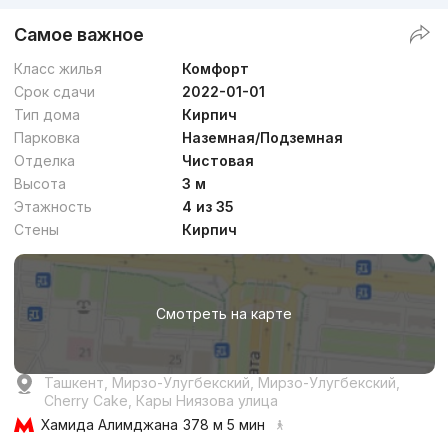
Самое важное
Класс жилья
Комфорт
Срок сдачи
2022-01-01
Тип дома
Кирпич
Парковка
Наземная/Подземная
Отделка
Чистовая
Высота
3 м
Этажность
4 из 35
Стены
Кирпич
Смотреть на карте
Ташкент, Мирзо-Улугбекский, Мирзо-Улугбекский,
Cherry Cake, Кары Ниязова улица
Хамида Алимджана
378 м 5 мин