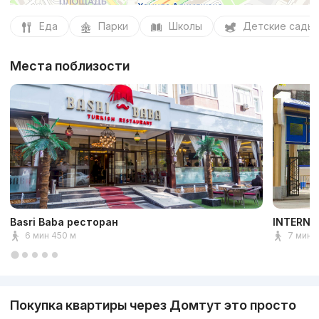
Еда
Парки
Школы
Детские сады
Места поблизости
Basri Baba ресторан
INTERNA
6 мин 450 м
7 мин 
Покупка квартиры через Домтут это просто