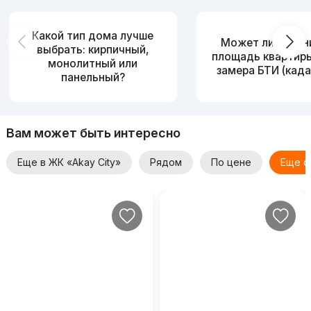
Какой тип дома лучше
Может ли измен
выбрать: кирпичный,
площадь квартир
монолитный или
замера БТИ (када
панельный?
Вам может быть интересно
Еще в ЖК «Akay City»
Рядом
По цене
Еще о