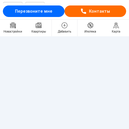
RU
UZ
Перезвоните мне
Контакты
Контакты
Новостройки
Квартиры
Добавить
Ипотека
Карта
О проекте
Проект компании Webnow ©
Условия использования
Политика конфиденциальности
Публичная оферта
Учредитель:
"WEBNOW" MChJ
Адрес:
Toshkent shahri, A.Qahhor ko'chasi, 47-uy
Регистрация электронного СМИ:
1649
Квартиры в новостройках Ташкента пользуются большим спросом,