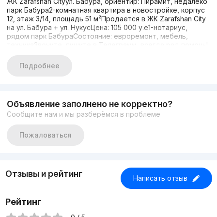
ЖК Zarafshan Cityул. Бабура, ориентир: Пирамит, недалеко
парк Бабура2-комнатная квартира в новостройке, корпус
12, этаж 3/14, площадь 51 м²Продается в ЖК Zarafshan City
на ул. Бабура + ул. НукусЦена: 105 000 у.е1-нотариус,
рядом парк БабураСостояние: евроремонт, мебель,
техникаЗвоните, пишите в Телеграмм, всегда рад помочь!
Подробнее
Объявление заполнено не корректно?
Сообщите нам и мы разберёмся в проблеме
Пожаловаться
Отзывы и рейтинг
Написать отзыв
Рейтинг